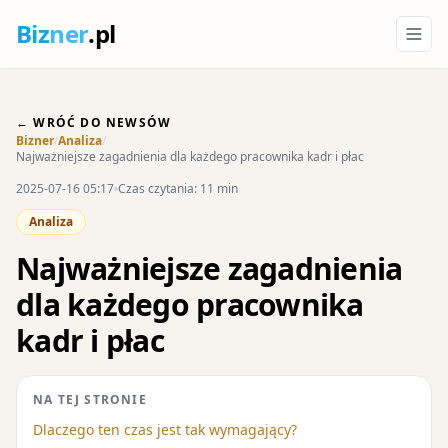
Biz
ner
.pl
← WRÓĆ DO NEWSÓW
Bizner
/
Analiza
/
Najważniejsze zagadnienia dla każdego pracownika kadr i płac
2025-07-16 05:17
Czas czytania: 11 min
Analiza
Najważniejsze zagadnienia
dla każdego pracownika
kadr i płac
NA TEJ STRONIE
Dlaczego ten czas jest tak wymagający?