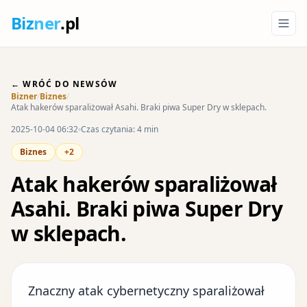
Biz
ner
.pl
← WRÓĆ DO NEWSÓW
Bizner
/
Biznes
/
Atak hakerów sparaliżował Asahi. Braki piwa Super Dry w sklepach.
2025-10-04 06:32
Czas czytania: 4 min
Biznes
+2
Atak hakerów sparaliżował
Asahi. Braki piwa Super Dry
w sklepach.
Znaczny atak cybernetyczny sparaliżował