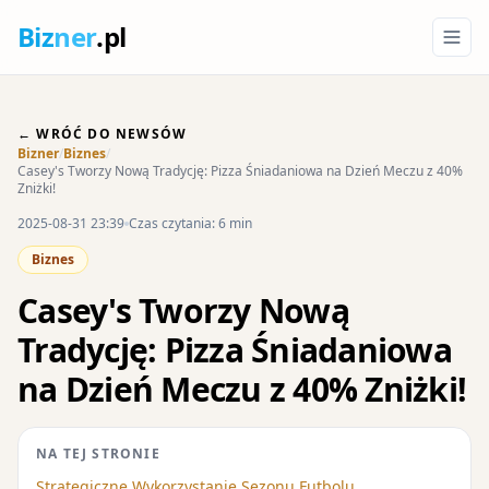
Biz
ner
.pl
← WRÓĆ DO NEWSÓW
Bizner
/
Biznes
/
Casey's Tworzy Nową Tradycję: Pizza Śniadaniowa na Dzień Meczu z 40%
Zniżki!
2025-08-31 23:39
Czas czytania: 6 min
Biznes
Casey's Tworzy Nową
Tradycję: Pizza Śniadaniowa
na Dzień Meczu z 40% Zniżki!
NA TEJ STRONIE
Strategiczne Wykorzystanie Sezonu Futbolu