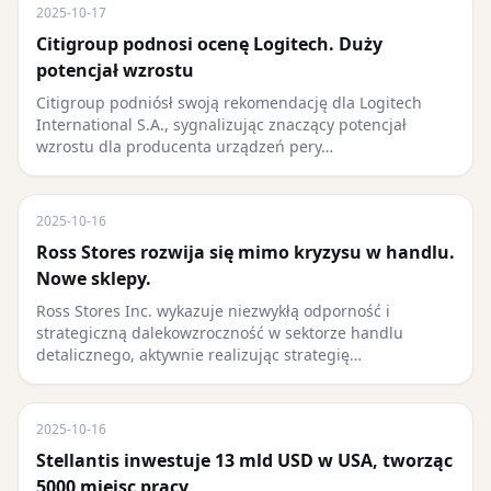
2025-10-17
Citigroup podnosi ocenę Logitech. Duży
potencjał wzrostu
Citigroup podniósł swoją rekomendację dla Logitech
International S.A., sygnalizując znaczący potencjał
wzrostu dla producenta urządzeń pery…
2025-10-16
Ross Stores rozwija się mimo kryzysu w handlu.
Nowe sklepy.
Ross Stores Inc. wykazuje niezwykłą odporność i
strategiczną dalekowzroczność w sektorze handlu
detalicznego, aktywnie realizując strategię…
2025-10-16
Stellantis inwestuje 13 mld USD w USA, tworząc
5000 miejsc pracy