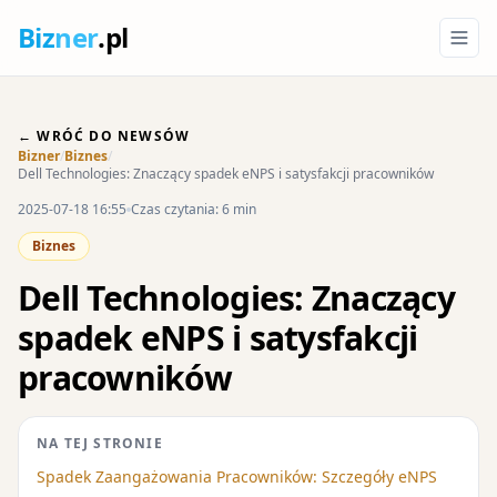
Biz
ner
.pl
← WRÓĆ DO NEWSÓW
Bizner
/
Biznes
/
Dell Technologies: Znaczący spadek eNPS i satysfakcji pracowników
2025-07-18 16:55
Czas czytania: 6 min
Biznes
Dell Technologies: Znaczący
spadek eNPS i satysfakcji
pracowników
NA TEJ STRONIE
Spadek Zaangażowania Pracowników: Szczegóły eNPS