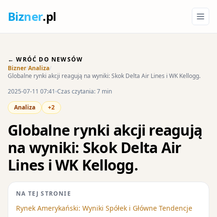
Biz
ner
.pl
← WRÓĆ DO NEWSÓW
Bizner
/
Analiza
/
Globalne rynki akcji reagują na wyniki: Skok Delta Air Lines i WK Kellogg.
2025-07-11 07:41
Czas czytania: 7 min
Analiza
+2
Globalne rynki akcji reagują
na wyniki: Skok Delta Air
Lines i WK Kellogg.
NA TEJ STRONIE
Rynek Amerykański: Wyniki Spółek i Główne Tendencje