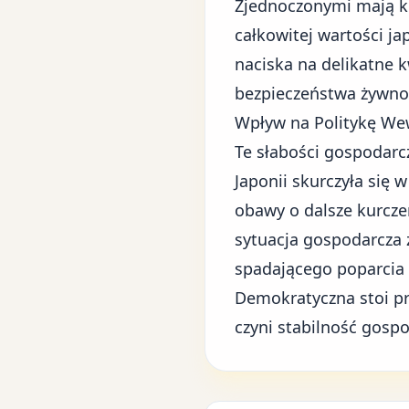
Zjednoczonymi mają kl
całkowitej wartości j
naciska na delikatne k
bezpieczeństwa żywno
Wpływ na Politykę We
Te słabości gospodar
Japonii skurczyła się
obawy o dalsze kurczen
sytuacja gospodarcza 
spadającego poparcia s
Demokratyczna stoi pr
czyni stabilność gos