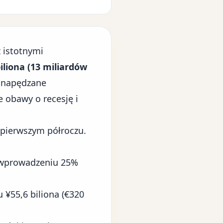
 istotnymi
iliona (13 miliardów
e napędzane
e obawy o recesję i
 pierwszym półroczu.
 wprowadzeniu 25%
 ¥55,6 biliona (€320