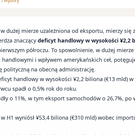
 i Wybory
w dużej mierze uzależniona od eksportu, mierzy się z
erdza znaczący
deficyt handlowy w wysokości ¥2,2 b
erwszym półroczu. To spowolnienie, w dużej mierz
i handlowymi
i wpływem
amerykańskich ceł
, potęguj
ę polityczną na obecną administrację.
ficyt handlowy w wysokości ¥2,2 biliona (€13 mld) w
wcu spadł o 0,5% rok do roku.
adły o 11%, w tym eksport samochodów o 26,7%, po
 H1 wyniósł ¥53,4 biliona (€310 mld) wobec importu