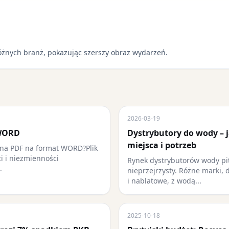
óżnych branż, pokazując szerszy obraz wydarzeń.
2026-03-19
 WORD
Dystrybutory do wody – 
miejsca i potrzeb
ana PDF na format WORD?Plik
ci i niezmienności
Rynek dystrybutorów wody pit
.
nieprzejrzysty. Różne marki, 
i nablatowe, z wodą...
2025-10-18