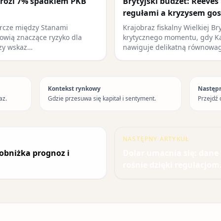
rozi 7% spadkiem PKB
Brytyjski budżet: Reeves
regułami a kryzysem go
rcze między Stanami
Krajobraz fiskalny Wielkiej Bry
owią znaczące ryzyko dla
krytycznego momentu, gdy Ka
ozy wskaz…
nawiguje delikatną równowa
Kontekst rynkowy
Następ
az.
Gdzie przesuwa się kapitał i sentyment.
Przejdź 
NASTĘPNY ARTYKUŁ
obniżka prognoz i
Dolar umacnia się: dane 
rośnie dzięki regulacjom