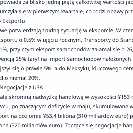
owiada za blisko jedną piątą całkowitej wartości ja
urczyła się w pierwszym kwartale, co rodzi obawy prz
 Eksportu
we potwierdzają trudną sytuację w eksporcie. W cz
sportu o 0,5% w ujęciu rocznym. Transporty do Sta
1%, przy czym eksport samochodów załamał się o 26,
encją 25% taryf na import samochodów nałożonych 
jszył się o prawie 5%, a do Meksyku, kluczowego ce
ł o niemal 20%.
Negocjacje z USA
ała skromną nadwyżkę handlową w wysokości ¥153 m
wcu, po znaczącym deficycie w maju, skumulowane w
ort na poziomie ¥53,4 biliona (310 miliardów euro) 
ona (320 miliardów euro). Toczące się negocjacje ha