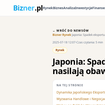
Biz
ner
.pl
Rynek
Biznes
Analiza
Inwestycje
Finanse
← WRÓĆ DO NEWSÓW
Bizner
/
Rynek
/
Japonia: Spadek eksportu 
2025-07-18 12:07
Czas czytania: 5 min
Rynek
Japonia: Spa
nasilają obaw
NA TEJ STRONIE
Dynamika Japońskiego Eksport
Wyzwania Handlowe i Negocjac