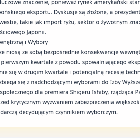
uczowe znaczenie, ponieważ rynek amerykański stano
apońskiego eksportu. Dyskusje są złożone, a
prezyden
westie, takie jak import ryżu, sektor o żywotnym zna
ściowego Japonii.
wnętrzną i Wybory
cze niosą ze sobą bezpośrednie konsekwencje wewnę
 w pierwszym kwartale z powodu spowalniającego eks
ie się w drugim kwartale i potencjalną recesję techn
zbiega się z nadchodzącymi wyborami do Izby Wyższe
połecznego dla premiera Shigeru Ishiby, rządząca Pa
zed krytycznym wyzwaniem zabezpieczenia większośc
podarczą decydującym czynnikiem wyborczym.