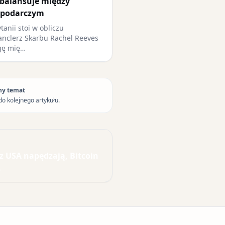
 balansuje między
spodarczym
tanii stoi w obliczu
nclerz Skarbu Rachel Reeves
gę mię…
ny temat
do kolejnego artykułu.
z USA napędzają, Bitcoin
.