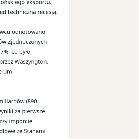
pońskiego eksportu.
ed techniczną recesją.
erwcu odnotowano
nów Zjednoczonych
7%, co było
przez Waszyngton.
ntrum
iliardów (890
yniki za pierwsze
przy imporcie
ndlowe ze Stanami