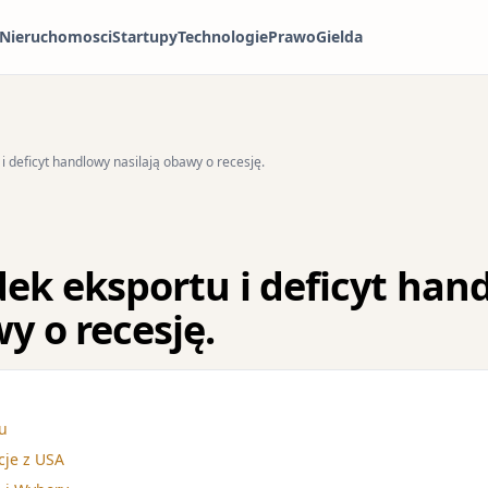
Nieruchomosci
Startupy
Technologie
Prawo
Gielda
i deficyt handlowy nasilają obawy o recesję.
dek eksportu i deficyt han
y o recesję.
u
je z USA