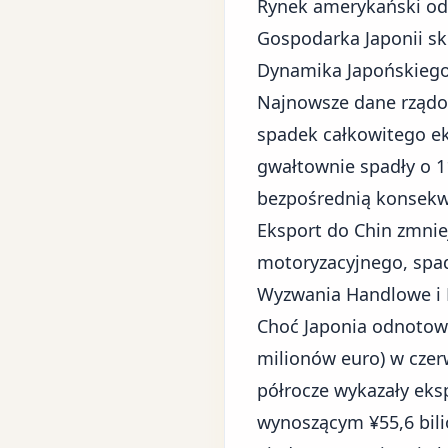
Rynek amerykański odp
Gospodarka Japonii sk
Dynamika Japońskiego
Najnowsze dane rządo
spadek całkowitego ek
gwałtownie spadły o 1
bezpośrednią konsekw
Eksport do Chin zmnie
motoryzacyjnego, spad
Wyzwania Handlowe i 
Choć Japonia odnotow
milionów euro) w czer
półrocze wykazały eksp
wynoszącym ¥55,6 bili