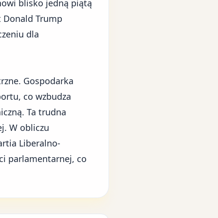
wi blisko jedną piątą
t Donald Trump
czeniu dla
trzne. Gospodarka
portu, co wzbudza
iczną. Ta trudna
j. W obliczu
rtia Liberalno-
i parlamentarnej, co