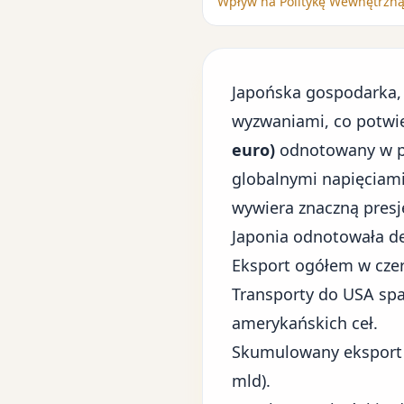
Wpływ na Politykę Wewnętrzną
Japońska gospodarka, 
wyzwaniami, co potwi
euro)
odnotowany w pi
globalnymi napięciam
wywiera znaczną presj
Japonia odnotowała de
Eksport ogółem w czer
Transporty do USA sp
amerykańskich ceł.
Skumulowany eksport w
mld).