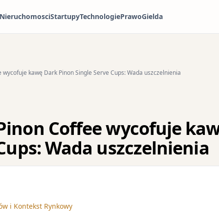
Nieruchomosci
Startupy
Technologie
Prawo
Gielda
 wycofuje kawę Dark Pinon Single Serve Cups: Wada uszczelnienia
inon Coffee wycofuje kaw
 Cups: Wada uszczelnienia
w i Kontekst Rynkowy