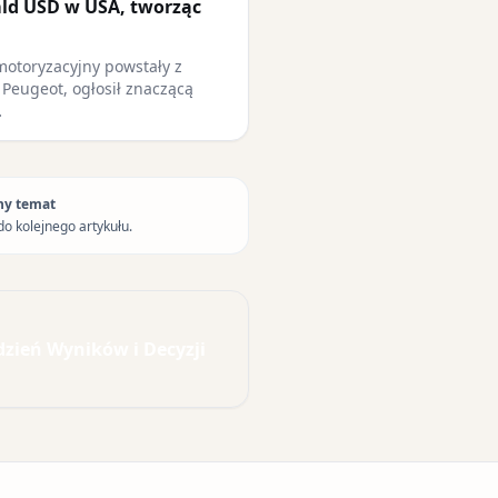
mld USD w USA, tworząc
 motoryzacyjny powstały z
A Peugeot, ogłosił znaczącą
…
ny temat
do kolejnego artykułu.
dzień Wyników i Decyzji