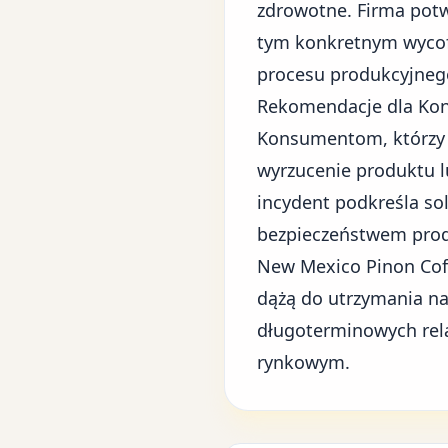
zdrowotne. Firma potw
tym konkretnym wycof
procesu produkcyjneg
Rekomendacje dla Ko
Konsumentom, którzy z
wyrzucenie produktu l
incydent podkreśla so
bezpieczeństwem pro
New Mexico Pinon Coff
dążą do utrzymania na
długoterminowych relac
rynkowym
.