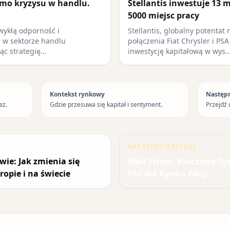
mimo kryzysu w handlu.
Stellantis inwestuje 13 
5000 miejsc pracy
wykłą odporność i
Stellantis, globalny potentat
 w sektorze handlu
połączenia Fiat Chrysler i PS
jąc strategię…
inwestycję kapitałową w wys
Kontekst rynkowy
Następ
az.
Gdzie przesuwa się kapitał i sentyment.
Przejdź 
NASTĘPNY ARTYKUŁ
ie: Jak zmienia się
Wall Street: Kluczowy Ty
pie i na świecie
Fed dla Rynku Akcji