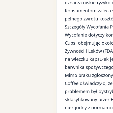
oznacza niskie ryzyko 
Konsumentom zaleca s
pełnego zwrotu koszt
Szczegóły Wycofania 
Wycofanie dotyczy kon
Cups, obejmując około
Żywności i Leków (FDA)
na wieczku kapsułek j
barwnika spożywczego
Mimo braku zgłoszony
Coffee oświadczyło, ż
problemem był dystry
sklasyfikowany przez F
niezgodny z normami 