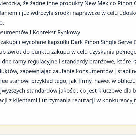
ierdziła, że żadne inne produkty New Mexico Pinon C
aniem i już wdrożyła środki naprawcze w celu udosk
o.
nsumentów i Kontekst Rynkowy
akupili wycofane kapsułki Dark Pinon Single Serve C
ub zwrot do punktu zakupu w celu uzyskania pełnego
lidne
ramy regulacyjne
i standardy branżowe, które r
duktów
, zapewniając zaufanie konsumentów i stabiln
ee stanowi przykład tego, jak firmy, nawet w oblicz
jwyższych standardów jakości, co jest kluczowe dla
ji z klientami i utrzymania reputacji w
konkurencyj