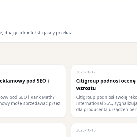
e, dbając o kontekst i jasny przekaz.
2025-10-17
reklamowy pod SEO i
Citigroup podnosi ocenę 
wzrostu
mowy pod SEO i Rank Math?
Citigroup podniósł swoją rek
amowy może sprzedawać przez
International S.A., sygnalizu
dla producenta urządzeń pe
2025-10-16