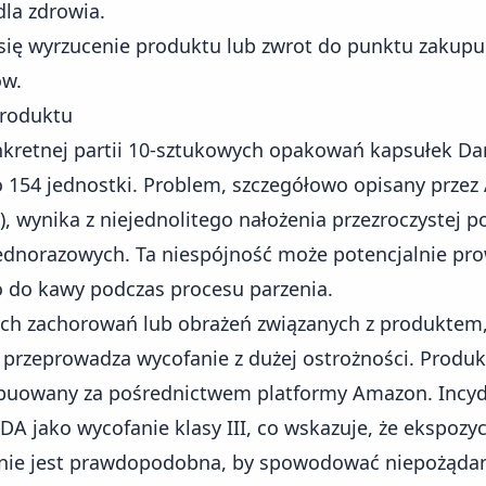
dla zdrowia.
ię wyrzucenie produktu lub zwrot do punktu zakupu 
ów.
Produktu
kretnej partii 10-sztukowych opakowań kapsułek Dar
 154 jednostki. Problem, szczegółowo opisany prze
, wynika z niejednolitego nałożenia przezroczystej p
ednorazowych. Ta niespójność może potencjalnie pro
 do kawy podczas procesu parzenia.
ch zachorowań lub obrażeń związanych z produktem
e przeprowadza wycofanie z dużej ostrożności. Produk
buowany za pośrednictwem platformy Amazon. Incyde
DA jako wycofanie klasy III, co wskazuje, że ekspozy
nie jest prawdopodobna, by spowodować niepożąda