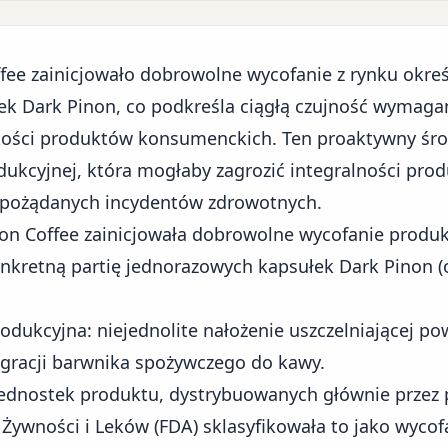
ee zainicjowało dobrowolne wycofanie z rynku określ
ek Dark Pinon, co podkreśla ciągłą czujność wymag
jakości produktów konsumenckich. Ten proaktywny śr
dukcyjnej, która mogłaby zagrozić integralności prod
epożądanych incydentów zdrowotnych.
on Coffee zainicjowała dobrowolne wycofanie produk
nkretną partię jednorazowych kapsułek Dark Pinon 
odukcyjna: niejednolite nałożenie uszczelniającej po
gracji barwnika spożywczego do kawy.
jednostek produktu, dystrybuowanych głównie przez
wności i Leków (FDA) sklasyfikowała to jako wycofan