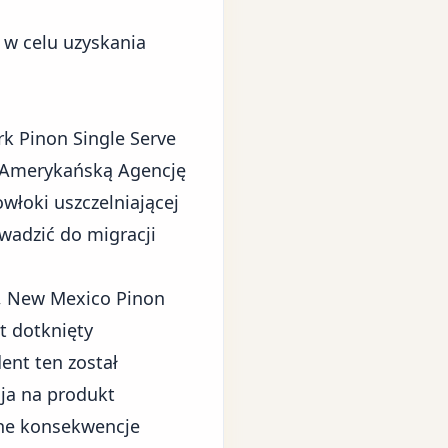
w celu uzyskania
k Pinon Single Serve
z Amerykańską Agencję
owłoki uszczelniającej
wadzić do migracji
, New Mexico Pinon
t dotknięty
nt ten został
cja na produkt
ne konsekwencje