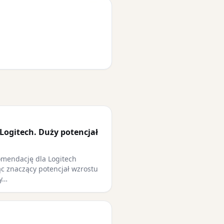
Logitech. Duży potencjał
omendację dla Logitech
jąc znaczący potencjał wzrostu
ry…