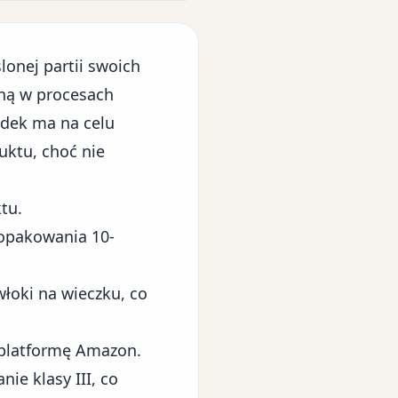
onej partii swoich
aną w procesach
odek ma na celu
uktu, choć nie
tu.
(opakowania 10-
włoki na wieczku, co
 platformę Amazon.
ie klasy III, co