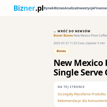
Biz
ner
.pl
Rynek
Biznes
Analiza
Inwestycje
Finanse
← WRÓĆ DO NEWSÓW
Bizner
/
Biznes
/
New Mexico Pinon Coffee
2025-07-27 11:25
Czas czytania: 5 min
Biznes
New Mexico P
Single Serve
NA TEJ STRONIE
Szczegóły Wycofania Produktu
Rekomendacje dla Konsumentó