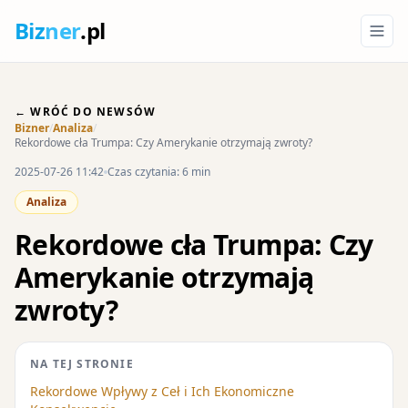
Biz
ner
.pl
← WRÓĆ DO NEWSÓW
Bizner
/
Analiza
/
Rekordowe cła Trumpa: Czy Amerykanie otrzymają zwroty?
2025-07-26 11:42
Czas czytania: 6 min
Analiza
Rekordowe cła Trumpa: Czy
Amerykanie otrzymają
zwroty?
NA TEJ STRONIE
Rekordowe Wpływy z Ceł i Ich Ekonomiczne