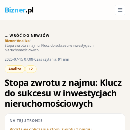
Biz
ner
.pl
← WRÓĆ DO NEWSÓW
Bizner
/
Analiza
/
Stopa zwrotu z najmu: Klucz do sukcesu w inwestycjach
nieruchomościowych
2025-07-15 07:08
Czas czytania: 91 min
Analiza
+2
Stopa zwrotu z najmu: Klucz
do sukcesu w inwestycjach
nieruchomościowych
NA TEJ STRONIE
Podstawy obliczania stopy zwrotu z najmu