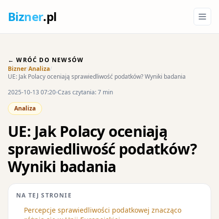
Biz
ner
.pl
← WRÓĆ DO NEWSÓW
Bizner
/
Analiza
/
UE: Jak Polacy oceniają sprawiedliwość podatków? Wyniki badania
2025-10-13 07:20
Czas czytania: 7 min
Analiza
UE: Jak Polacy oceniają
sprawiedliwość podatków?
Wyniki badania
NA TEJ STRONIE
Percepcje sprawiedliwości podatkowej znacząco