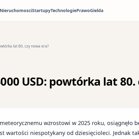
Nieruchomosci
Startupy
Technologie
Prawo
Gielda
wtórka lat 80. czy nowa era?
4000 USD: powtórka lat 80.
u meteorycznemu wzrostowi w 2025 roku, osiągnęło 
t wartości niespotykany od dziesięcioleci. Jednak ta