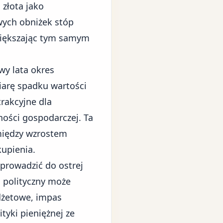
złota jako
wych obniżek stóp
większając tym samym
wy lata okres
iarę spadku wartości
trakcyjne dla
ości gospodarczej. Ta
między wzrostem
upienia.
prowadzić do ostrej
i polityczny może
udżetowe, impas
tyki pieniężnej ze