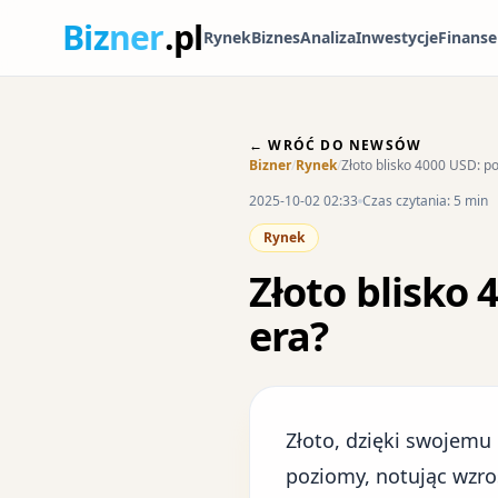
Biz
ner
.pl
Rynek
Biznes
Analiza
Inwestycje
Finanse
← WRÓĆ DO NEWSÓW
Bizner
/
Rynek
/
Złoto blisko 4000 USD: po
2025-10-02 02:33
Czas czytania: 5 min
Rynek
Złoto blisko 
era?
Złoto, dzięki swojem
poziomy, notując wzros