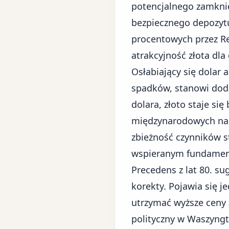
potencjalnego zamkni
bezpiecznego depozytu
procentowych przez R
atrakcyjność złota dla
Osłabiający się dolar
spadków, stanowi doda
dolara, złoto staje si
międzynarodowych nab
zbieżność czynników s
wspieranym fundament
Precedens z lat 80. s
korekty. Pojawia się 
utrzymać wyższe ceny z
polityczny w Waszyngto