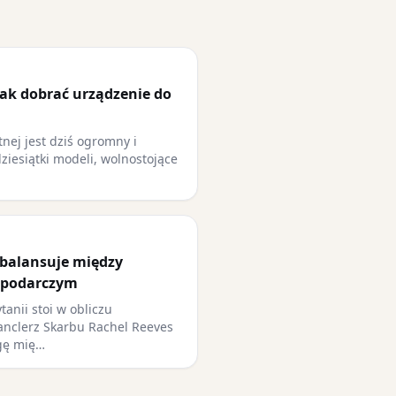
jak dobrać urządzenie do
nej jest dziś ogromny i
dziesiątki modeli, wolnostojące
 balansuje między
spodarczym
tanii stoi w obliczu
nclerz Skarbu Rachel Reeves
gę mię…