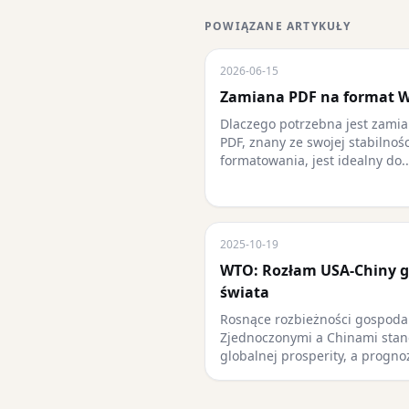
POWIĄZANE ARTYKUŁY
2026-06-15
Zamiana PDF na format
Dlaczego potrzebna jest zami
PDF, znany ze swojej stabilnoś
formatowania, jest idealny do..
2025-10-19
WTO: Rozłam USA-Chiny g
świata
Rosnące rozbieżności gospoda
Zjednoczonymi a Chinami stan
globalnej prosperity, a progn