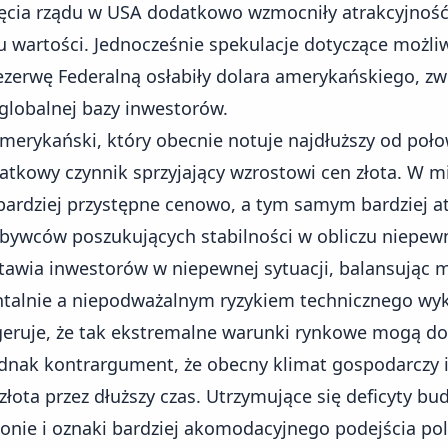
ęcia rządu w USA
dodatkowo wzmocniły atrakcyjność 
 wartości. Jednocześnie spekulacje dotyczące możli
ezerwę Federalną osłabiły dolara amerykańskiego, z
 globalnej bazy inwestorów.
 amerykański
, który obecnie notuje najdłuższy od poło
tkowy czynnik sprzyjający wzrostowi cen złota. W m
ę bardziej przystępne cenowo, a tym samym bardziej a
ywców poszukujących stabilności w obliczu niepewn
tawia inwestorów w niepewnej sytuacji, balansując 
alnie a niepodważalnym ryzykiem technicznego wyk
ugeruje, że tak ekstremalne warunki rynkowe mogą do
jednak kontrargument, że obecny klimat gospodarczy 
łota przez dłuższy czas. Utrzymujące się deficyty b
nie i oznaki bardziej akomodacyjnego podejścia poli