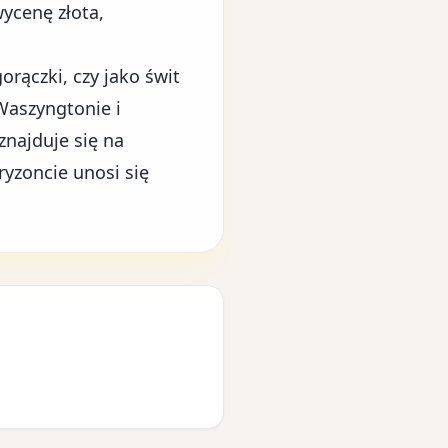
ycenę złota,
orączki, czy jako świt
Waszyngtonie i
znajduje się na
ryzoncie unosi się