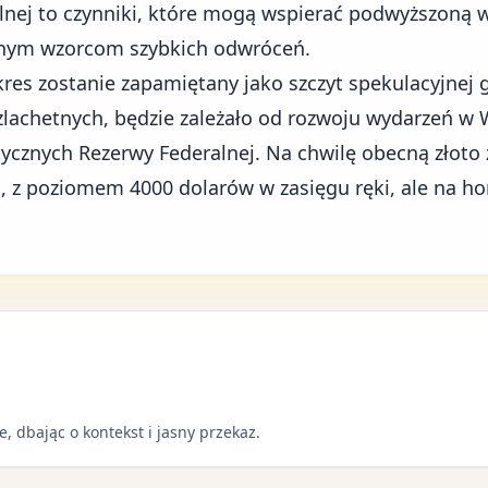
lnej to czynniki, które mogą wspierać podwyższoną w
cznym wzorcom szybkich odwróceń.
kres zostanie zapamiętany jako szczyt spekulacyjnej g
szlachetnych, będzie zależało od rozwoju wydarzeń w 
itycznych Rezerwy Federalnej. Na chwilę obecną złoto 
, z poziomem 4000 dolarów w zasięgu ręki, ale na ho
e, dbając o kontekst i jasny przekaz.