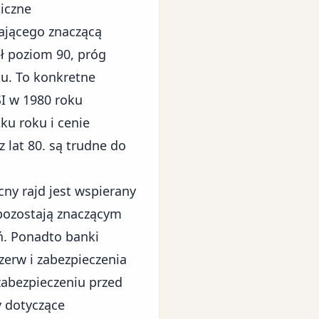
iczne
zającego znaczącą
ł poziom 90, próg
u. To konkretne
SI w 1980 roku
ku roku i cenie
 lat 80. są trudne do
cny rajd jest wspierany
pozostają znaczącym
ń. Ponadto banki
zerw i zabezpieczenia
 zabezpieczeniu przed
y dotyczące