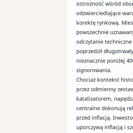
ostrożność wśród obse
odzwierciedlające war
korektę rynkową. Miesi
powszechnie uznawany 
odczytanie techniczne 
poprzedził długotrwały
nieznacznie poniżej 40
zignorowania.
Chociaż kontekst histo
przez odmienny zesta
katalizatorem, napędz
centralne dokonują re
przed inflacją. Inwest
uporczywą inflacją i s