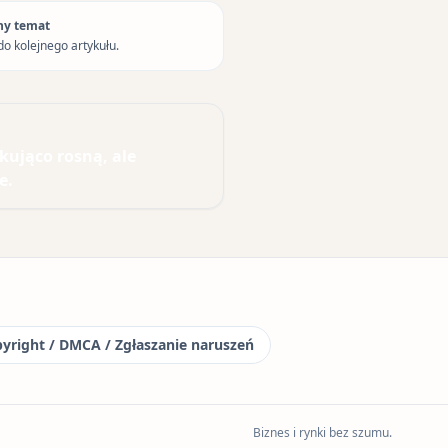
ny temat
do kolejnego artykułu.
ująco rosną, ale
e.
yright / DMCA / Zgłaszanie naruszeń
Biznes i rynki bez szumu.