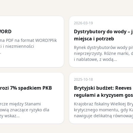
2026-03-19
 WORD
Dystrybutory do wody – 
miejsca i potrzeb
ana PDF na format WORD?Plik
ci i niezmienności
Rynek dystrybutorów wody pit
.
nieprzejrzysty. Różne marki, 
i nablatowe, z wodą...
2025-10-18
rozi 7% spadkiem PKB
Brytyjski budżet: Reeves
regułami a kryzysem go
rcze między Stanami
Krajobraz fiskalny Wielkiej Bry
owią znaczące ryzyko dla
krytycznego momentu, gdy Ka
ozy wskaz…
nawiguje delikatną równowa