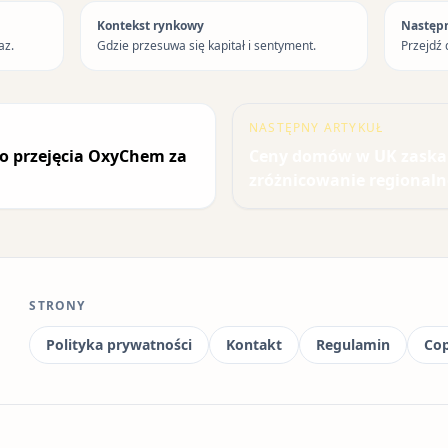
Kontekst rynkowy
Następ
az.
Gdzie przesuwa się kapitał i sentyment.
Przejdź 
NASTĘPNY ARTYKUŁ
o przejęcia OxyChem za
Ceny domów w UK zaskak
zróżnicowanie regionaln
STRONY
Polityka prywatności
Kontakt
Regulamin
Cop