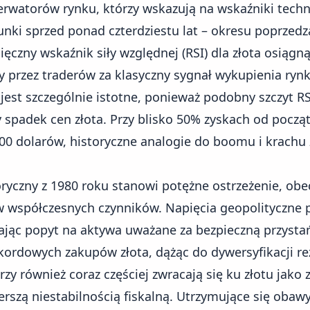
rwatorów rynku, którzy wskazują na wskaźniki techn
unki sprzed ponad czterdziestu lat – okresu poprzed
ęczny wskaźnik siły względnej (RSI) dla
złota
osiągną
przez traderów za klasyczny sygnał wykupienia rynk
jest szczególnie istotne, ponieważ podobny szczyt R
 spadek cen złota. Przy blisko 50% zyskach od począt
00 dolarów, historyczne analogie do boomu i krachu z
ryczny z 1980 roku stanowi potężne ostrzeżenie, obe
w współczesnych czynników. Napięcia geopolityczne 
ając popyt na aktywa uważane za bezpieczną przysta
kordowych zakupów złota, dążąc do dywersyfikacji re
orzy również coraz częściej zwracają się ku złotu jako
zerszą niestabilnością fiskalną. Utrzymujące się obaw