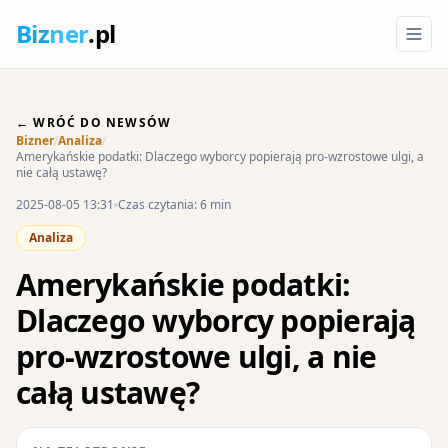
Biz
ner
.pl
← WRÓĆ DO NEWSÓW
Bizner
/
Analiza
/
Amerykańskie podatki: Dlaczego wyborcy popierają pro-wzrostowe ulgi, a
nie całą ustawę?
2025-08-05 13:31
Czas czytania: 6 min
Analiza
Amerykańskie podatki:
Dlaczego wyborcy popierają
pro-wzrostowe ulgi, a nie
całą ustawę?