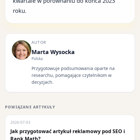
kwartale w porównaniu do końca 2023
roku.
AUTOR
Marta Wysocka
Polska
Przygotowuje podsumowania oparte na
researchu, pomagające czytelnikom w
decyzjach.
POWIĄZANE ARTYKUŁY
2026-07-03
Jak przygotować artykuł reklamowy pod SEO i
Rank Math?