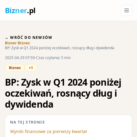
Biz
ner
.pl
← WRÓĆ DO NEWSÓW
Bizner
/
Biznes
/
BP: Zysk w Q1 2024 poniżej oczekiwań, rosnący dług i dywidenda
2025-04-29 07:59
Czas czytania: 5 min
Biznes
+1
BP: Zysk w Q1 2024 poniżej
oczekiwań, rosnący dług i
dywidenda
NA TEJ STRONIE
Wyniki finansowe za pierwszy kwartał