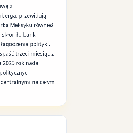
ową z
berga, przewidują
darka Meksyku również
o skłoniło bank
łagodzenia polityki.
spaść trzeci miesiąc z
a 2025 rok nadal
politycznych
 centralnymi na całym