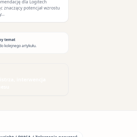
omendację dla Logitech
jąc znaczący potencjał wzrostu
ry…
ny temat
do kolejnego artykułu.
strza, interwencja
nesu