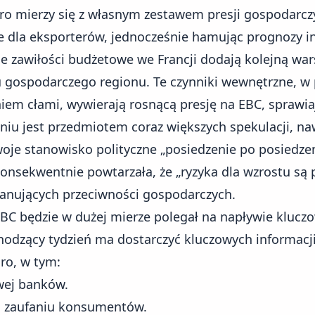
ro mierzy się z własnym zestawem presji gospodarcz
 dla eksporterów, jednocześnie hamując prognozy in
e zawiłości budżetowe we Francji dodają kolejną wa
zu gospodarczego regionu. Te czynniki wewnętrzne, w 
em cłami, wywierają rosnącą presję na EBC, sprawiaj
niu jest przedmiotem coraz większych spekulacji, naw
woje stanowisko polityczne „posiedzenie po posiedzen
onsekwentnie powtarzała, że „ryzyka dla wzrostu są 
anujących przeciwności gospodarczych.
EBC będzie w dużej mierze polegał na napływie
klucz
hodzący tydzień ma dostarczyć kluczowych informacji
ro, w tym:
wej banków.
 zaufaniu konsumentów.