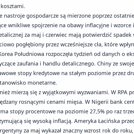
 kosztami.
nastroje gospodarcze są mierzone poprzez ostatnie
ce wnikliwe spojrzenie na obawy inflacyjne i wzorce
etalicznej za maj i czerwiec mają potwierdzić spade
iowo pogłębiony przez wcześniejsze cła, które wpłyn
orea Południowa rozpoczęła tydzień od danych o eks
czące zaufania i handlu detalicznego. Chiny ze swoje
wowe stopy kredytowe na stałym poziomie przez drug
stanowisko monetarne.
ież mierzą się z wyjątkowymi wyzwaniami. W RPA pr
apędzany rosnącymi cenami mięsa. W Nigerii bank cen
a stopy procentowe na poziomie 27,5% po raz trzec
trzymującą się wysoką inflacją. Ameryka Łacińska prz
rgentyny za maj wykazał znaczny wzrost rok do roku