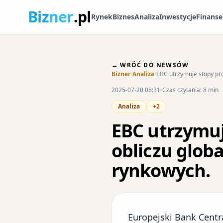
Biz
ner
.pl
Rynek
Biznes
Analiza
Inwestycje
Finanse
← WRÓĆ DO NEWSÓW
Bizner
/
Analiza
/
EBC utrzymuje stopy pr
2025-07-20 08:31
Czas czytania: 8 min
Analiza
+2
EBC utrzymuj
obliczu glob
rynkowych.
Europejski Bank Centr