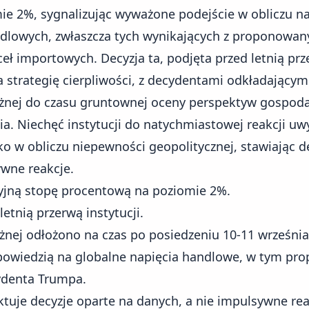
e 2%, sygnalizując wyważone podejście w obliczu na
ndlowych
, zwłaszcza tych wynikających z proponowan
ł importowych. Decyzja ta, podjęta przed letnią pr
a strategię cierpliwości, z decydentami odkładającym
żnej
do czasu gruntownej oceny perspektyw gospoda
a. Niechęć instytucji do natychmiastowej reakcji uw
o w obliczu niepewności geopolitycznej, stawiając d
wne reakcje.
yjną stopę procentową na poziomie 2%.
letnią przerwą instytucji.
ężnej odłożono na czas po posiedzeniu 10-11 września
powiedzią na globalne napięcia handlowe, w tym pr
ydenta Trumpa.
ktuje decyzje oparte na danych, a nie impulsywne rea