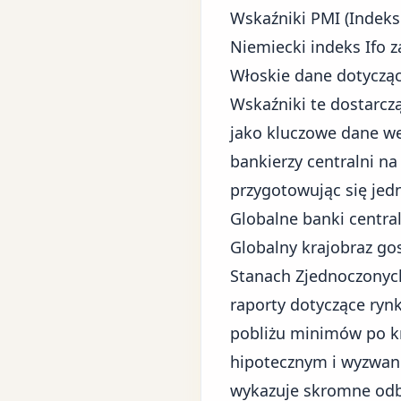
Wskaźniki PMI (Indek
Niemiecki indeks Ifo z
Włoskie dane dotyczą
Wskaźniki te dostarczą
jako kluczowe dane we
bankierzy centralni n
przygotowując się jed
Globalne banki centra
Globalny krajobraz go
Stanach Zjednoczonyc
raporty dotyczące ryn
pobliżu minimów po kr
hipotecznym i wyzwan
wykazuje skromne odb