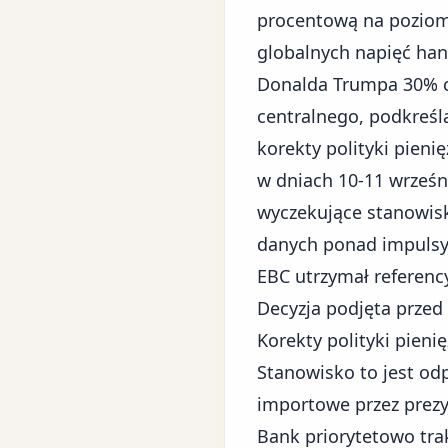
procentową na poziomi
globalnych napięć ha
Donalda Trumpa 30% ce
centralnego, podkreśl
korekty
polityki pienię
w dniach 10-11 wrześni
wyczekujące stanowisk
danych ponad impulsy
EBC utrzymał referenc
Decyzja podjęta przed 
Korekty polityki pieni
Stanowisko to jest od
importowe przez prez
Bank priorytetowo tra