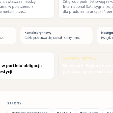
ych, zwłaszcza między
Citigroup podniósł swoją rek
ami, w połączeniu z
International S.A., sygnalizu
e metale prze…
dla producenta urządzeń pe
Kontekst rynkowy
Następ
az.
Gdzie przesuwa się kapitał i sentyment.
Przejdź 
NASTĘPNY ARTYKUŁ
w portfelu obligacji:
Nowy Jork: Wybory burmi
stycji
państwa i przyszłość biz
STRONY