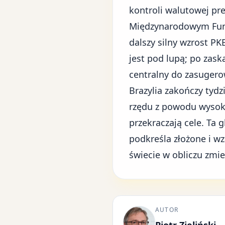
kontroli walutowej pr
Międzynarodowym Fun
dalszy silny wzrost P
jest pod lupą; po zask
centralny do zasugero
Brazylia zakończy tydz
rzędu z powodu wysoki
przekraczają cele. Ta
podkreśla złożone i w
świecie w obliczu zmi
AUTOR