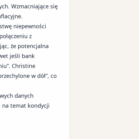
ych. Wzmacniające się
flacyjne.
rstwę niepewności
połączeniu z
ąc, że potencjalna
et jeśli bank
iu”. Christine
przechylone w dół”, co
owych danych
 na temat kondycji