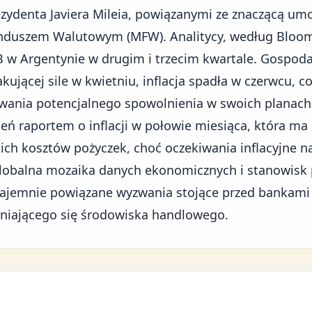
ezydenta Javiera Mileia, powiązanymi ze znaczącą um
duszem Walutowym (MFW). Analitycy, według Bloom
KB w Argentynie w drugim i trzecim kwartale. Gospo
akującej sile w kwietniu, inflacja spadła w czerwcu, c
wania potencjalnego spowolnienia w swoich planach 
ień raportem o inflacji w połowie miesiąca, która ma 
ch kosztów pożyczek, choć oczekiwania inflacyjne n
 globalna mozaika danych ekonomicznych i stanowisk 
zajemnie powiązane wyzwania stojące przed bankami
eniającego się środowiska handlowego.