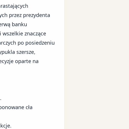
rastających
ych przez prezydenta
zerwą banku
i wszelkie znaczące
rczych po posiedzeniu
ypukla szersze,
ecyzje oparte na
.
oponowane cła
kcje.