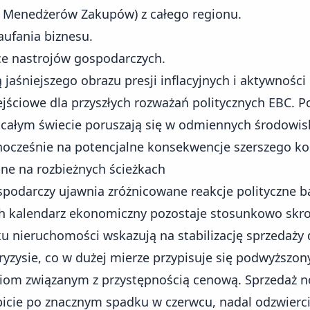
s Menedżerów Zakupów) z całego regionu.
aufania biznesu.
ce nastrojów gospodarczych.
 jaśniejszego obrazu presji inflacyjnych i aktywności
jściowe dla przyszłych rozważań politycznych EBC. Po
a całym świecie poruszają się w odmiennych środowi
nocześnie na potencjalne konsekwencje szerszego ko
lne na rozbieżnych ścieżkach
spodarczy ujawnia zróżnicowane reakcje polityczne 
h kalendarz ekonomiczny pozostaje stosunkowo skro
ku nieruchomości wskazują na stabilizację sprzedaży
yzysie, co w dużej mierze przypisuje się podwyższ
iom związanym z przystępnością cenową. Sprzedaż 
icie po znacznym spadku w czerwcu, nadal odzwierci