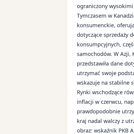
ograniczony wysokimi
Tymczasem w Kanadzie 
konsumenckie, oferują
dotyczące sprzedaży d
konsumpcyjnych, częśc
samochodów. W Azji, K
przedstawiła dane doty
utrzymać swoje podsta
wskazuje na stabilne 
Rynki wschodzące równ
inflacji w czerwcu, n
prawdopodobnie utrzym
kraj nadal walczy z u
obraz: wskaźnik PKB A