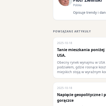
Piotr Zieliński
Polska
Opisuje trendy i dan
POWIĄZANE ARTYKUŁY
2025-10-18
Tanie mieszkania poniżej
USA.
Obecny rynek wynajmu w USA c
podziałem, gdzie rosnące kosz
miejskich stoją w wyraźnym ko
2025-10-18
Napięcie geopolityczne i 
gorączce