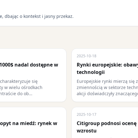
e, dbając o kontekst i jasny przekaz.
2025-10-18
 1000$ nadal dostępne w
Rynki europejskie: obaw
technologii
harakteryzuje się
Europejskie rynki mierzą się 
ty w wielu ośrodkach
zmiennością w sektorze techn
ntraście do ob…
akcji doświadczyły znacząceg
2025-10-17
popyt na miedź: rynek w
Citigroup podnosi ocenę 
wzrostu