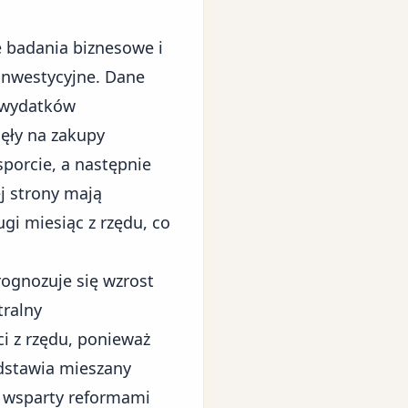
 badania biznesowe i
 inwestycyjne. Dane
k wydatków
ęły na zakupy
porcie, a następnie
j strony mają
i miesiąc z rzędu, co
ognozuje się wzrost
tralny
i z rzędu, ponieważ
edstawia mieszany
, wsparty reformami