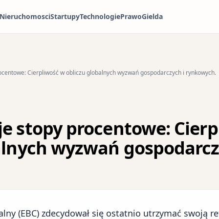
Nieruchomosci
Startupy
Technologie
Prawo
Gielda
ocentowe: Cierpliwość w obliczu globalnych wyzwań gospodarczych i rynkowych.
e stopy procentowe: Cierp
alnych wyzwań gospodarcz
alny (EBC) zdecydował się ostatnio utrzymać swoją re