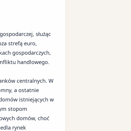
 gospodarczej, służąc
za strefą euro,
skach gospodarczych,
nfliktu handlowego.
banków centralnych. W
mny, a ostatnie
 domów istniejących w
onym stopom
nowych domów, choć
edla rynek