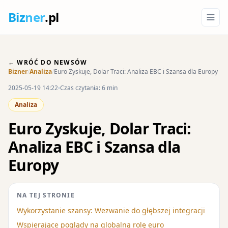
Biz
ner
.pl
← WRÓĆ DO NEWSÓW
Bizner
/
Analiza
/
Euro Zyskuje, Dolar Traci: Analiza EBC i Szansa dla Europy
2025-05-19 14:22
Czas czytania: 6 min
Analiza
Euro Zyskuje, Dolar Traci:
Analiza EBC i Szansa dla
Europy
NA TEJ STRONIE
Wykorzystanie szansy: Wezwanie do głębszej integracji
Wspierające poglądy na globalną rolę euro