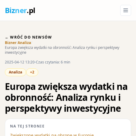
Biz
ner
.pl
← WRÓĆ DO NEWSÓW
Bizner
/
Analiza
/
Europa zwiększa wydatki na obronność: Analiza rynku i perspektywy
inwestycyjne
2025-04-12 13:20
Czas czytania: 6 min
Analiza
+2
Europa zwiększa wydatki na
obronność: Analiza rynku i
perspektywy inwestycyjne
NA TEJ STRONIE
Zwiększone wydatki na obronę w Europie