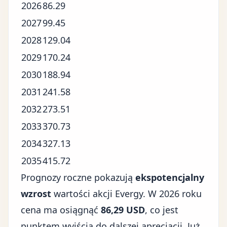
2026
86.29
2027
99.45
2028
129.04
2029
170.24
2030
188.94
2031
241.58
2032
273.51
2033
370.73
2034
327.13
2035
415.72
Prognozy roczne pokazują
ekspotencjalny
wzrost
wartości akcji Evergy. W 2026 roku
cena ma osiągnąć
86,29 USD
, co jest
punktem wyjścia do dalszej aprecjacji. Już