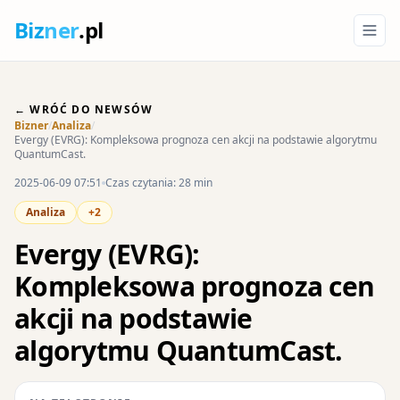
Biz
ner
.pl
← WRÓĆ DO NEWSÓW
Bizner
/
Analiza
/
Evergy (EVRG): Kompleksowa prognoza cen akcji na podstawie algorytmu
QuantumCast.
2025-06-09 07:51
Czas czytania: 28 min
Analiza
+2
Evergy (EVRG):
Kompleksowa prognoza cen
akcji na podstawie
algorytmu QuantumCast.