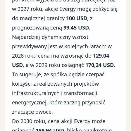
w 2027 roku, akcje Evergy mogą zbliżyć się
do magicznej granicy
100 USD
, z
prognozowaną ceną
99,45 USD
.
Najbardziej dynamiczny wzrost
przewidywany jest w kolejnych latach: w
2028 roku cena ma wzrosnąć do
129,04
USD
, a w 2029 roku osiągnąć
170,24 USD
.
To sugeruje, że spółka będzie czerpać
korzyści z realizowanych projektów
infrastrukturalnych i transformacji
energetycznej, które zaczną przynosić
znaczące owoce.
Do 2030 roku, cena akcji Evergy może
osiągnąć
188,94 USD
, blisko dwukrotnie