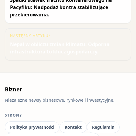
Spadki stawek frachtu kontenerowego na
Pacyfiku: Nadpodaż kontra stabilizujące
przekierowania.
NASTĘPNY ARTYKUŁ
Nepal w obliczu zmian klimatu: Odporna
infrastruktura to klucz gospodarczy.
Bizner
Niezależne newsy biznesowe, rynkowe i inwestycyjne.
STRONY
Polityka prywatności
Kontakt
Regulamin