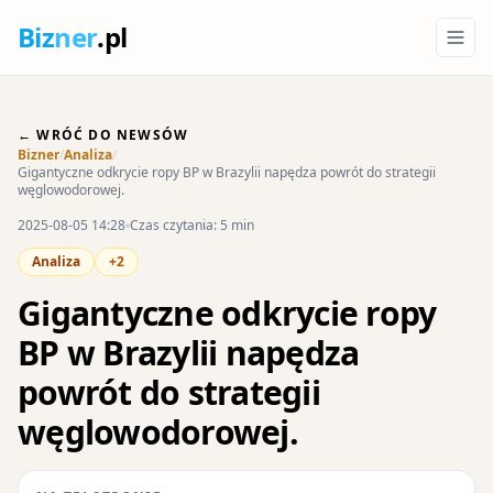
Biz
ner
.pl
← WRÓĆ DO NEWSÓW
Bizner
/
Analiza
/
Gigantyczne odkrycie ropy BP w Brazylii napędza powrót do strategii
węglowodorowej.
2025-08-05 14:28
Czas czytania: 5 min
Analiza
+2
Gigantyczne odkrycie ropy
BP w Brazylii napędza
powrót do strategii
węglowodorowej.