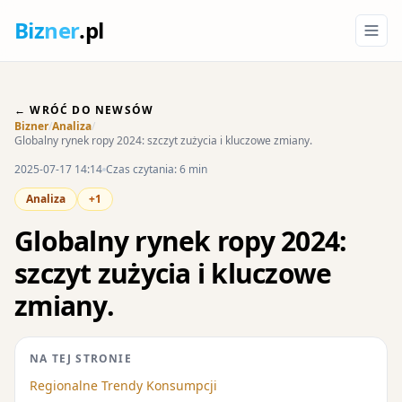
Biz
ner
.pl
← WRÓĆ DO NEWSÓW
Bizner
/
Analiza
/
Globalny rynek ropy 2024: szczyt zużycia i kluczowe zmiany.
2025-07-17 14:14
Czas czytania: 6 min
Analiza
+1
Globalny rynek ropy 2024:
szczyt zużycia i kluczowe
zmiany.
NA TEJ STRONIE
Regionalne Trendy Konsumpcji