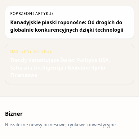
POPRZEDNI ARTYKUŁ
Kanadyjskie piaski roponośne: Od drogich do
globalnie konkurencyjnych dzięki technologii
NASTĘPNY ARTYKUŁ
Trendy Kształtujące Świat: Polityka USA,
Sztuczna Inteligencja i Globalne Rynki
Finansowe
Bizner
Niezależne newsy biznesowe, rynkowe i inwestycyjne.