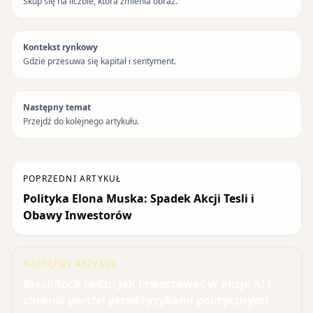
Skup się na liczbie, która zmienia obraz.
Kontekst rynkowy
Gdzie przesuwa się kapitał i sentyment.
Następny temat
Przejdź do kolejnego artykułu.
POPRZEDNI ARTYKUŁ
Polityka Elona Muska: Spadek Akcji Tesli i
Obawy Inwestorów
NASTĘPNY ARTYKUŁ
BlackRock radzi: Jak inwestować w akcje AI i
chronić portfel przed ryzykami politycznymi.