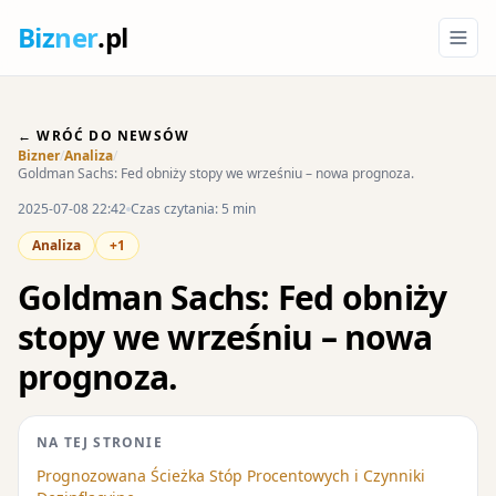
Biz
ner
.pl
← WRÓĆ DO NEWSÓW
Bizner
/
Analiza
/
Goldman Sachs: Fed obniży stopy we wrześniu – nowa prognoza.
2025-07-08 22:42
Czas czytania: 5 min
Analiza
+1
Goldman Sachs: Fed obniży
stopy we wrześniu – nowa
prognoza.
NA TEJ STRONIE
Prognozowana Ścieżka Stóp Procentowych i Czynniki