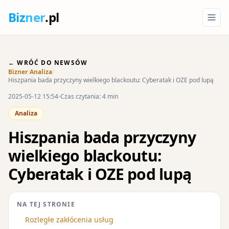
Biz
ner
.pl
← WRÓĆ DO NEWSÓW
Bizner
/
Analiza
/
Hiszpania bada przyczyny wielkiego blackoutu: Cyberatak i OZE pod lupą
2025-05-12 15:54
Czas czytania: 4 min
Analiza
Hiszpania bada przyczyny
wielkiego blackoutu:
Cyberatak i OZE pod lupą
NA TEJ STRONIE
Rozległe zakłócenia usług