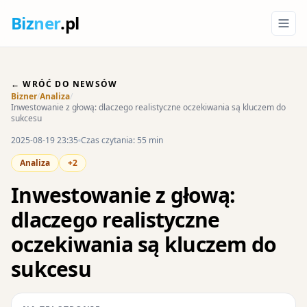
Biz
ner
.pl
← WRÓĆ DO NEWSÓW
Bizner
/
Analiza
/
Inwestowanie z głową: dlaczego realistyczne oczekiwania są kluczem do
sukcesu
2025-08-19 23:35
Czas czytania: 55 min
Analiza
+2
Inwestowanie z głową:
dlaczego realistyczne
oczekiwania są kluczem do
sukcesu