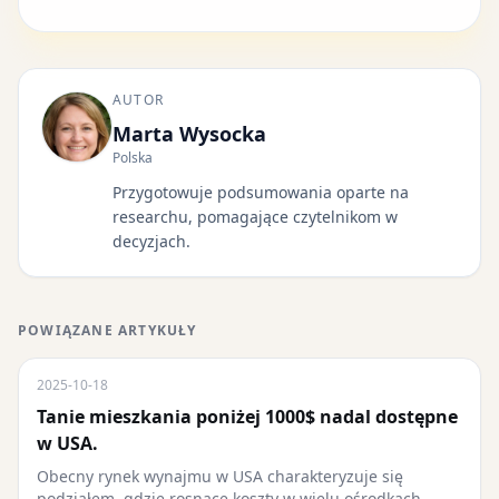
AUTOR
Marta Wysocka
Polska
Przygotowuje podsumowania oparte na
researchu, pomagające czytelnikom w
decyzjach.
POWIĄZANE ARTYKUŁY
2025-10-18
Tanie mieszkania poniżej 1000$ nadal dostępne
w USA.
Obecny rynek wynajmu w USA charakteryzuje się
podziałem, gdzie rosnące koszty w wielu ośrodkach