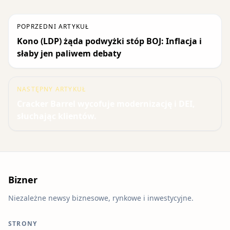
POPRZEDNI ARTYKUŁ
Kono (LDP) żąda podwyżki stóp BOJ: Inflacja i
słaby jen paliwem debaty
NASTĘPNY ARTYKUŁ
Cracker Barrel wycofuje modernizację i DEI,
słuchając klientów.
Bizner
Niezależne newsy biznesowe, rynkowe i inwestycyjne.
STRONY