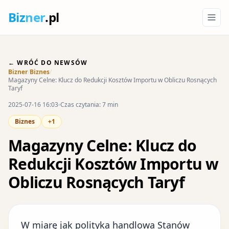
Biz
ner
.pl
← WRÓĆ DO NEWSÓW
Bizner
/
Biznes
/
Magazyny Celne: Klucz do Redukcji Kosztów Importu w Obliczu Rosnących
Taryf
2025-07-16 16:03
Czas czytania: 7 min
Biznes
+1
Magazyny Celne: Klucz do
Redukcji Kosztów Importu w
Obliczu Rosnących Taryf
W miarę jak polityka handlowa Stanów