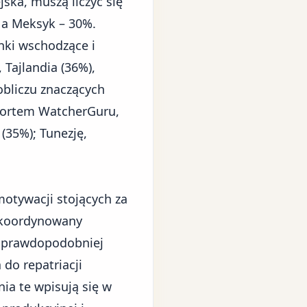
ska, muszą liczyć się
 a Meksyk – 30%.
nki wschodzące i
 Tajlandia (36%),
obliczu znaczących
aportem
WatcherGuru
,
 (35%); Tunezję,
otywacji stojących za
 skoordynowany
najprawdopodobniej
do repatriacji
ia te wpisują się w