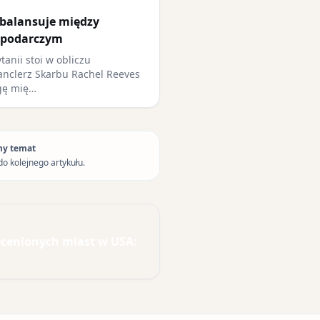
 balansuje między
spodarczym
tanii stoi w obliczu
nclerz Skarbu Rachel Reeves
gę mię…
ny temat
do kolejnego artykułu.
ecenionych miast w USA: