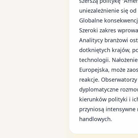
szerszą politykę "Amer
uniezależnienie się o
Globalne konsekwencj
Szeroki zakres wprowa
Analitycy branżowi os
dotkniętych krajów, p
technologii. Nałożenie
Europejska, może zao
reakcje. Obserwatorz
dyplomatyczne rozmow
kierunków polityki i i
przyniosą intensywne 
handlowych.