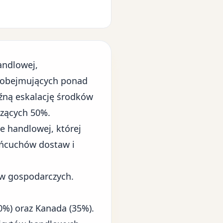
andlowej,
obejmujących ponad
źną eskalację środków
czących 50%.
e handlowej, której
ańcuchów dostaw i
w gospodarczych.
0%) oraz Kanada (35%).