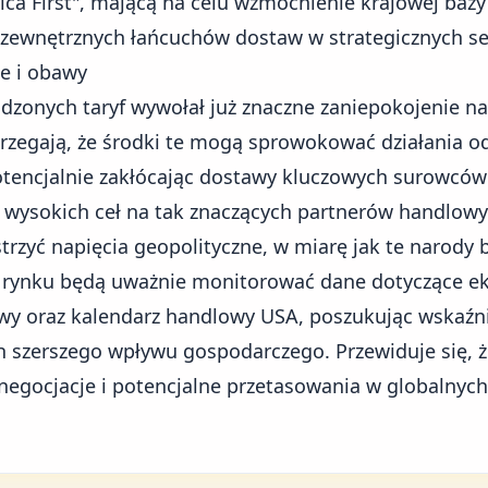
ica First", mającą na celu wzmocnienie krajowej bazy
d zewnętrznych łańcuchów dostaw w strategicznych se
e i obawy
dzonych taryf wywołał już znaczne zaniepokojenie n
trzegają, że środki te mogą sprowokować działania 
otencjalnie zakłócając dostawy kluczowych surowcó
 wysokich ceł na tak znaczących partnerów handlowych
strzyć
napięcia geopolityczne
, w miarę jak te narody
y rynku będą uważnie monitorować dane dotyczące ek
y oraz kalendarz handlowy USA, poszukując wskaźni
ch szerszego wpływu gospodarczego. Przewiduje się, ż
negocjacje i potencjalne przetasowania w globalnych