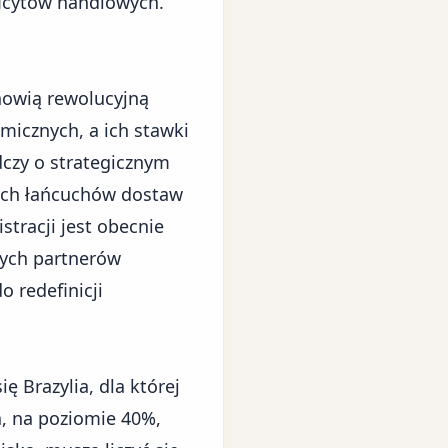
ficytów handlowych.
nowią rewolucyjną
icznych, a ich stawki
dczy o strategicznym
ych łańcuchów dostaw
tracji jest obecnie
nych partnerów
 redefinicji
się
Brazylia
, dla której
, na poziomie 40%,