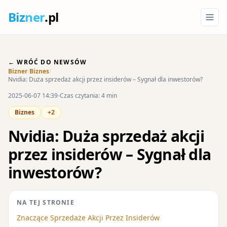
Biz
ner
.pl
← WRÓĆ DO NEWSÓW
Bizner
/
Biznes
/
Nvidia: Duża sprzedaż akcji przez insiderów – Sygnał dla inwestorów?
2025-06-07 14:39
Czas czytania: 4 min
Biznes
+2
Nvidia: Duża sprzedaż akcji
przez insiderów – Sygnał dla
inwestorów?
NA TEJ STRONIE
Znaczące Sprzedaże Akcji Przez Insiderów