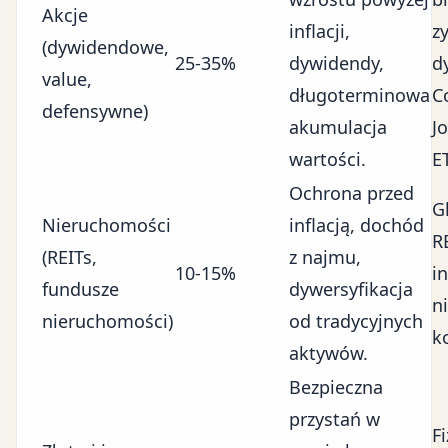
Akcje
inflacji,
z
(dywidendowe,
25-35%
dywidendy,
d
value,
długoterminowa
C
defensywne)
akumulacja
J
wartości.
E
Ochrona przed
G
Nieruchomości
inflacją, dochód
R
(REITs,
z najmu,
10-15%
i
fundusze
dywersyfikacja
n
nieruchomości)
od tradycyjnych
k
aktywów.
Bezpieczna
przystań w
F