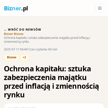
Biz
ner
.pl
← WRÓĆ DO NEWSÓW
Bizner
/
Biznes
/
Ochrona kapitału: sztuka zabezpieczenia majątku przed inflacją i
zmiennością rynku
2025-07-17 04:49
Czas czytania: 60 min
Biznes
+2
Ochrona kapitału: sztuka
zabezpieczenia majątku
przed inflacją i zmiennością
rynku