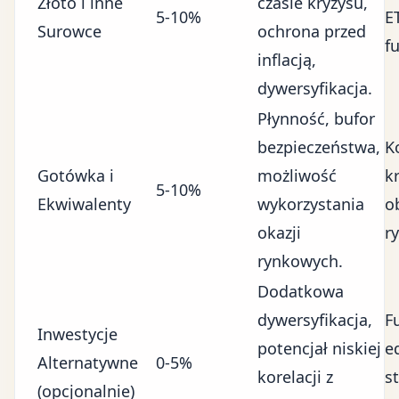
Złoto i inne
czasie kryzysu,
5-10%
E
Surowce
ochrona przed
f
inflacją,
dywersyfikacja.
Płynność, bufor
bezpieczeństwa,
K
Gotówka i
możliwość
k
5-10%
Ekwiwalenty
wykorzystania
o
okazji
r
rynkowych.
Dodatkowa
dywersyfikacja,
F
Inwestycje
potencjał niskiej
e
Alternatywne
0-5%
korelacji z
s
(opcjonalnie)