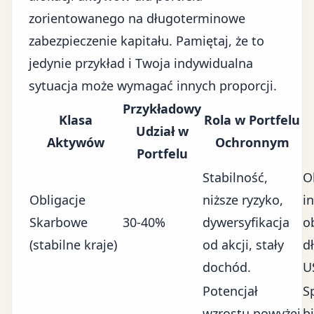
zorientowanego na długoterminowe
zabezpieczenie kapitału. Pamiętaj, że to
jedynie przykład i Twoja indywidualna
sytuacja może wymagać innych proporcji.
Przykładowy
Klasa
Rola w Portfelu
Udział w
Aktywów
Ochronnym
Portfelu
Stabilność,
O
Obligacje
niższe ryzyko,
in
Skarbowe
30-40%
dywersyfikacja
o
(stabilne kraje)
od akcji, stały
d
dochód.
U
Potencjał
S
wzrostu powyżej
b