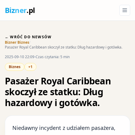
Biz
ner
.pl
← WRÓĆ DO NEWSÓW
Bizner
/
Biznes
/
Pasażer Royal Caribbean skoczył ze statku: Dług hazardowy i gotówka.
2025-09-10 22:09
Czas czytania: 5 min
Biznes
+1
Pasażer Royal Caribbean
skoczył ze statku: Dług
hazardowy i gotówka.
Niedawny incydent z udziałem pasażera,