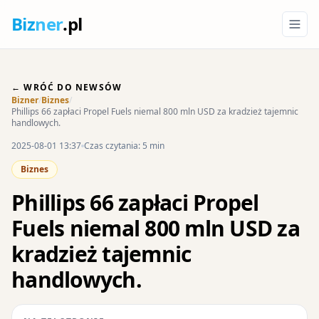
Biz
ner
.pl
← WRÓĆ DO NEWSÓW
Bizner
/
Biznes
/
Phillips 66 zapłaci Propel Fuels niemal 800 mln USD za kradzież tajemnic
handlowych.
2025-08-01 13:37
Czas czytania: 5 min
Biznes
Phillips 66 zapłaci Propel
Fuels niemal 800 mln USD za
kradzież tajemnic
handlowych.