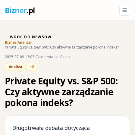
Biz
ner
.pl
← WRÓĆ DO NEWSÓW
Bizner
/
Analiza
/
Private Equity vs. S&P 500: Czy aktywne zarządzanie pokona indeks?
2025-07-09 13:03
Czas czytania: 9 min
Analiza
+2
Private Equity vs. S&P 500:
Czy aktywne zarządzanie
pokona indeks?
Długotrwała debata dotycząca