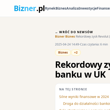
Biz
ner
.pl
Rynek
Biznes
Analiza
Inwestycje
Finanse
← WRÓĆ DO NEWSÓW
Bizner
/
Biznes
/
Rekordowy zysk Revolut (
2025-04-24 14:49
Czas czytania: 6 min
Biznes
+2
Rekordowy zys
banku w UK
NA TEJ STRONIE
Silne wyniki finansowe w 2024
Droga do działalności bankow