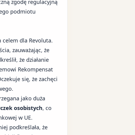
czną zgodę regulacyjną
ego podmiotu
m celem dla Revoluta.
ścia, zauważając, że
eślił, że działanie
ystemowi Rekompensat
czekuje się, że zachęci
wego.
rzegana jako duża
yczek osobistych
, co
ankowej w UE.
iej podkreślała, że