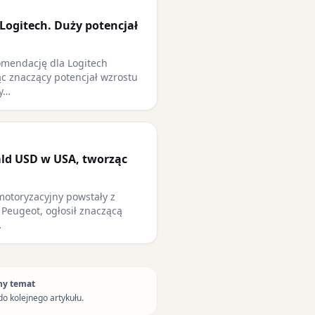
Logitech. Duży potencjał
omendację dla Logitech
jąc znaczący potencjał wzrostu
ry…
mld USD w USA, tworząc
 motoryzacyjny powstały z
A Peugeot, ogłosił znaczącą
…
ny temat
do kolejnego artykułu.