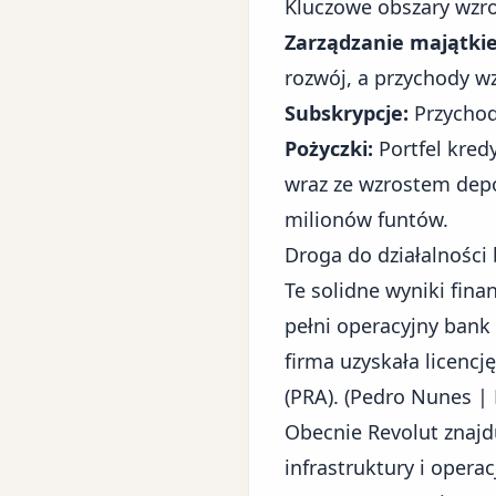
Kluczowe obszary wzr
Zarządzanie majątki
rozwój, a przychody w
Subskrypcje:
Przychod
Pożyczki:
Portfel kred
wraz ze wzrostem dep
milionów funtów.
Droga do działalności 
Te solidne wyniki fina
pełni operacyjny bank 
firma uzyskała licenc
(PRA). (
Pedro Nunes | 
Obecnie Revolut znajdu
infrastruktury i opera