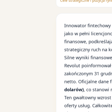
Cele strategiczne i pozycja ry
Innowator fintechowy R
jako w pełni licencjon
finansowe, podkreślaj
strategiczny ruch na
Silne wyniki finansow
Revolut poinformował
zakończonym 31 grudnia
netto. Oficjalne dane
dolarów)
, co stanowi
Ten gwałtowny wzrost
oferty usług. Całkowi