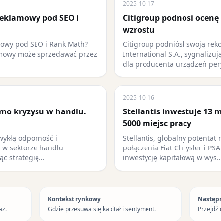
2025-10-17
reklamowy pod SEO i
Citigroup podnosi ocenę 
wzrostu
mowy pod SEO i Rank Math?
Citigroup podniósł swoją rek
amowy może sprzedawać przez
International S.A., sygnalizu
dla producenta urządzeń pe
2025-10-16
mimo kryzysu w handlu.
Stellantis inwestuje 13 
5000 miejsc pracy
wykłą odporność i
Stellantis, globalny potentat
 w sektorze handlu
połączenia Fiat Chrysler i PS
jąc strategię…
inwestycję kapitałową w wys
Kontekst rynkowy
Następ
az.
Gdzie przesuwa się kapitał i sentyment.
Przejdź 