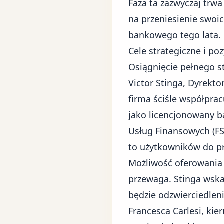
Faza ta zazwyczaj trw
na przeniesienie swoi
bankowego tego lata.
Cele strategiczne i po
Osiągnięcie pełnego
s
Victor Stinga, Dyrekto
firma ściśle współprac
jako licencjonowany b
Usług Finansowych (FSC
to użytkowników do p
Możliwość oferowania 
przewaga. Stinga wsk
będzie odzwierciedlen
Francesca Carlesi, kie