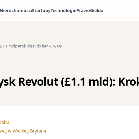
Nieruchomosci
Startupy
Technologie
Prawo
Gielda
£1.1 mld): Krok bliżej do banku w UK
k Revolut (£1.1 mld): Krok
 roku
ej w Wielkiej Brytanii