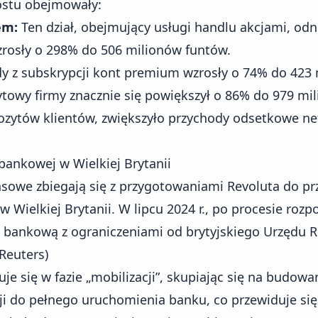
ostu obejmowały:
em:
Ten dział, obejmujący usługi handlu akcjami, od
zrosły o 298% do 506 milionów funtów.
y z subskrypcji kont premium wzrosły o 74% do 423 
ytowy firmy znacznie się powiększył o 86% do 979 mi
ozytów klientów, zwiększyło
przychody odsetkowe ne
bankowej w Wielkiej Brytanii
nsowe zbiegają się z przygotowaniami Revoluta do pr
w Wielkiej Brytanii. W lipcu 2024 r., po procesie rozp
ję bankową z ograniczeniami od brytyjskiego Urzędu R
Reuters
)
je się w fazie „mobilizacji”, skupiając się na budowa
cji do pełnego uruchomienia banku, co przewiduje się