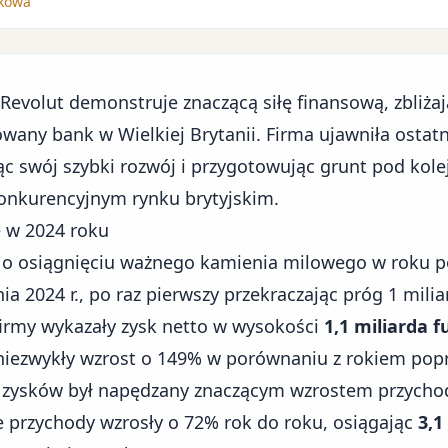
nkowa
evolut demonstruje znaczącą siłę finansową, zbliżają
owany bank w Wielkiej Brytanii. Firma ujawniła osta
ąc swój szybki rozwój i przygotowując grunt pod kole
 konkurencyjnym
rynku brytyjskim
.
e w 2024 roku
 o osiągnięciu ważnego kamienia milowego w roku
 2024 r., po raz pierwszy przekraczając próg 1 mili
 firmy wykazały zysk netto w wysokości
1,1 miliarda f
 niezwykły wzrost o 149% w porównaniu z rokiem pop
 zysków był napędzany znaczącym wzrostem przycho
te przychody wzrosły o 72% rok do roku, osiągając
3,1