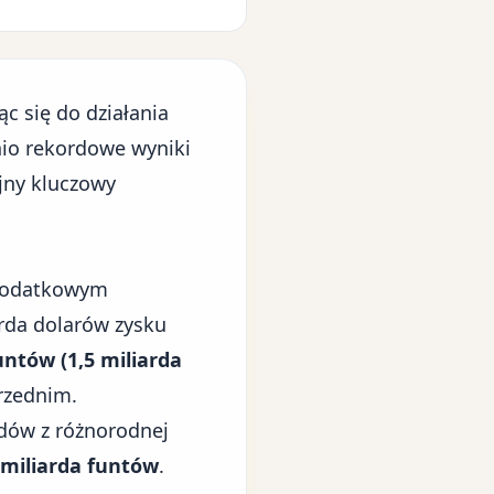
c się do działania
tnio rekordowe wyniki
jny kluczowy
 podatkowym
arda dolarów zysku
untów (1,5 miliarda
rzednim.
dów z różnorodnej
 miliarda funtów
.