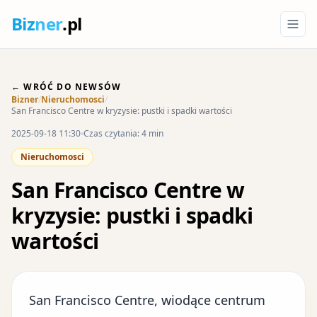
Biz
ner
.pl
← WRÓĆ DO NEWSÓW
Bizner
/
Nieruchomosci
/
San Francisco Centre w kryzysie: pustki i spadki wartości
2025-09-18 11:30
Czas czytania: 4 min
Nieruchomosci
San Francisco Centre w
kryzysie: pustki i spadki
wartości
San Francisco Centre, wiodące centrum