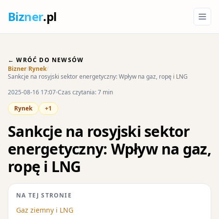
Biz
ner
.pl
← WRÓĆ DO NEWSÓW
Bizner
/
Rynek
/
Sankcje na rosyjski sektor energetyczny: Wpływ na gaz, ropę i LNG
2025-08-16 17:07
Czas czytania: 7 min
Rynek
+1
Sankcje na rosyjski sektor
energetyczny: Wpływ na gaz,
ropę i LNG
NA TEJ STRONIE
Gaz ziemny i LNG