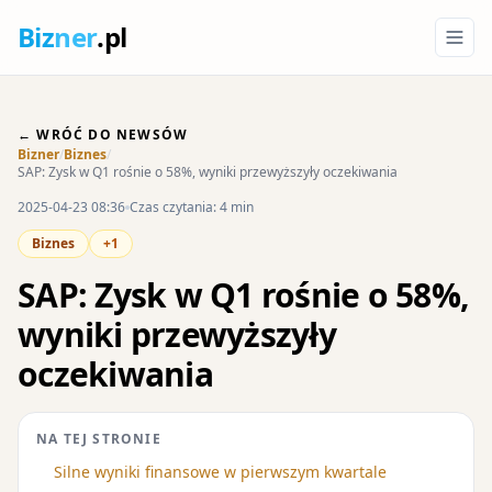
Biz
ner
.pl
← WRÓĆ DO NEWSÓW
Bizner
/
Biznes
/
SAP: Zysk w Q1 rośnie o 58%, wyniki przewyższyły oczekiwania
2025-04-23 08:36
Czas czytania: 4 min
Biznes
+1
SAP: Zysk w Q1 rośnie o 58%,
wyniki przewyższyły
oczekiwania
NA TEJ STRONIE
Silne wyniki finansowe w pierwszym kwartale