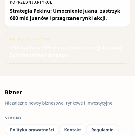
POPRZEDNI ARTYKUŁ
Strategia Pekinu: Umocnienie juana, zastrzyk
600 mld juanów i przegrzane rynki akcji.
NASTĘPNY ARTYKUŁ
USA nakłada 50% cła na Indie za rosyjską ropę:
Spór handlowy eskaluje
Bizner
Niezależne newsy biznesowe, rynkowe i inwestycyjne.
STRONY
Polityka prywatności
Kontakt
Regulamin