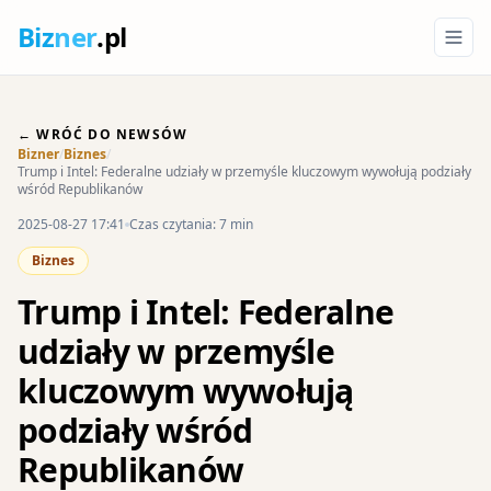
Biz
ner
.pl
← WRÓĆ DO NEWSÓW
Bizner
/
Biznes
/
Trump i Intel: Federalne udziały w przemyśle kluczowym wywołują podziały
wśród Republikanów
2025-08-27 17:41
Czas czytania: 7 min
Biznes
Trump i Intel: Federalne
udziały w przemyśle
kluczowym wywołują
podziały wśród
Republikanów