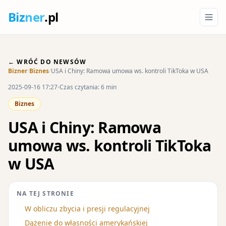
Biz
ner
.pl
← WRÓĆ DO NEWSÓW
Bizner
/
Biznes
/
USA i Chiny: Ramowa umowa ws. kontroli TikToka w USA
2025-09-16 17:27
Czas czytania: 6 min
Biznes
USA i Chiny: Ramowa
umowa ws. kontroli TikToka
w USA
NA TEJ STRONIE
W obliczu zbycia i presji regulacyjnej
Dążenie do własności amerykańskiej