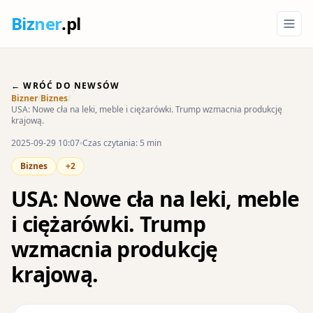
Biz
ner
.pl
← WRÓĆ DO NEWSÓW
Bizner
/
Biznes
/
USA: Nowe cła na leki, meble i ciężarówki. Trump wzmacnia produkcję
krajową.
2025-09-29 10:07
Czas czytania: 5 min
Biznes
+2
USA: Nowe cła na leki, meble
i ciężarówki. Trump
wzmacnia produkcję
krajową.