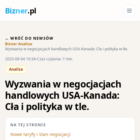
Biz
ner
.pl
← WRÓĆ DO NEWSÓW
Bizner
/
Analiza
/
Wyzwania w negocjacjach handlowych USA-Kanada: Cła i polityka w tle.
2025-08-04 10:34
Czas czytania: 7 min
Analiza
Wyzwania w negocjacjach
handlowych USA-Kanada:
Cła i polityka w tle.
NA TEJ STRONIE
Nowe taryfy i stan negocjacji