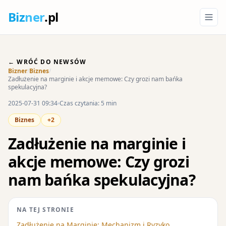
Biz
ner
.pl
← WRÓĆ DO NEWSÓW
Bizner
/
Biznes
/
Zadłużenie na marginie i akcje memowe: Czy grozi nam bańka
spekulacyjna?
2025-07-31 09:34
Czas czytania: 5 min
Biznes
+2
Zadłużenie na marginie i
akcje memowe: Czy grozi
nam bańka spekulacyjna?
NA TEJ STRONIE
Zadłużenie na Marginie: Mechanizm i Ryzyko