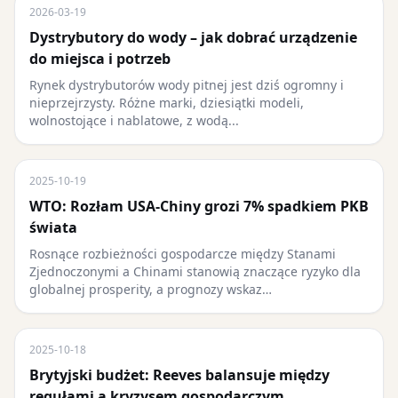
2026-03-19
Dystrybutory do wody – jak dobrać urządzenie
do miejsca i potrzeb
Rynek dystrybutorów wody pitnej jest dziś ogromny i
nieprzejrzysty. Różne marki, dziesiątki modeli,
wolnostojące i nablatowe, z wodą...
2025-10-19
WTO: Rozłam USA-Chiny grozi 7% spadkiem PKB
świata
Rosnące rozbieżności gospodarcze między Stanami
Zjednoczonymi a Chinami stanowią znaczące ryzyko dla
globalnej prosperity, a prognozy wskaz…
2025-10-18
Brytyjski budżet: Reeves balansuje między
regułami a kryzysem gospodarczym