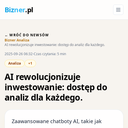
Biz
ner
.pl
← WRÓĆ DO NEWSÓW
Bizner
/
Analiza
/
AI rewolucjonizuje inwestowanie: dostęp do analiz dla każdego.
2025-09-26 06:32
Czas czytania: 5 min
Analiza
+1
AI rewolucjonizuje
inwestowanie: dostęp do
analiz dla każdego.
Zaawansowane chatboty AI, takie jak