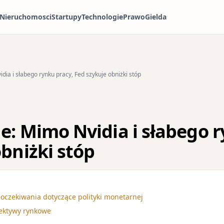
Nieruchomosci
Startupy
Technologie
Prawo
Gielda
dia i słabego rynku pracy, Fed szykuje obniżki stóp
e: Mimo Nvidia i słabego r
bniżki stóp
 oczekiwania dotyczące polityki monetarnej
ektywy rynkowe