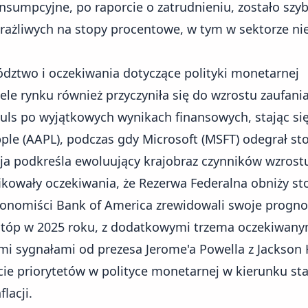
umpcyjne, po raporcie o zatrudnieniu, zostało szy
rażliwych na stopy procentowe, w tym w sektorze ni
ództwo i oczekiwania dotyczące polityki monetarnej
le rynku również przyczyniła się do wzrostu zaufani
uls po wyjątkowych wynikach finansowych, stając si
ple (AAPL), podczas gdy Microsoft (MSFT) odegrał s
cja podkreśla ewoluujący krajobraz czynników wzrost
fikowały oczekiwania, że Rezerwa Federalna obniży s
konomiści Bank of America zrewidowali swoje progno
stóp w 2025 roku, z dodatkowymi trzema oczekiwanym
mi sygnałami od prezesa Jerome'a Powella z Jackson 
cie priorytetów w polityce monetarnej w kierunku sta
lacji.