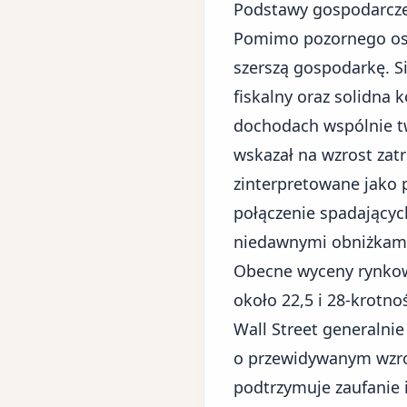
Podstawy gospodarcze
Pomimo pozornego osła
szerszą gospodarkę. Si
fiskalny oraz solidn
dochodach wspólnie tw
wskazał na wzrost zat
zinterpretowane jako 
połączenie spadającyc
niedawnymi obniżkami
Obecne wyceny rynkow
około 22,5 i 28-krotno
Wall Street generalni
o przewidywanym wzroś
podtrzymuje zaufanie 