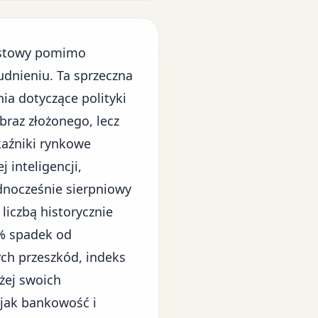
rostowy pomimo
rudnieniu. Ta sprzeczna
ania dotyczące
polityki
obraz złożonego, lecz
aźniki rynkowe
 inteligencji,
ednocześnie
sierpniowy
liczbą historycznie
0% spadek od
ych przeszkód, indeks
żej swoich
 jak bankowość i