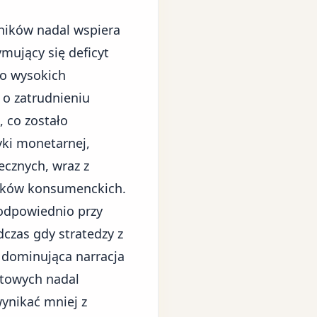
ników nadal wspiera
mujący się deficyt
 o wysokich
 o zatrudnieniu
 co zostało
yki monetarnej,
ecznych, wraz z
tków konsumenckich.
odpowiednio przy
dczas gdy stratedzy z
 dominująca narracja
ntowych nadal
ynikać mniej z