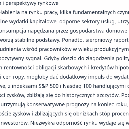
 i perspektywy rynkowe
bienia na rynku pracy, kilka fundamentalnych czyn
lne wydatki kapitałowe, odporne sektory usług, utrzy
a konsumpcja napędzana przez gospodarstwa domowe
orzą stabilne podstawy. Ponadto, sierpniowy raport
rudnienia wśród pracowników w wieku produkcyjnym,
pozytywny sygnał. Gdyby doszło do złagodzenia polit
h rentowności obligacji skarbowych i kredytów hipot
 cen ropy, mogłoby dać dodatkowy impuls do wyda
e, z indeksami S&P 500 i Nasdaq 100 handlującymi 
ści zysków, zbliżają się do historycznych szczytów. Po
e utrzymują konserwatywne prognozy na koniec roku,
cie zysków i zbliżających się obniżkach stóp proce
inwestorów. Niezwykła odporność rynku wydaje się w