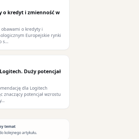
y o kredyt i zmienność w
z obawami o kredyty i
ologicznym Europejskie rynki
o s…
Logitech. Duży potencjał
omendację dla Logitech
jąc znaczący potencjał wzrostu
ry…
ny temat
do kolejnego artykułu.