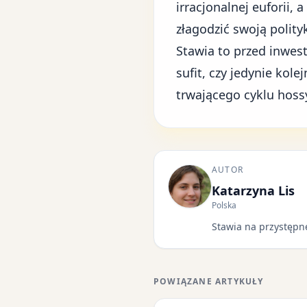
irracjonalnej euforii,
złagodzić swoją polit
Stawia to przed inwes
sufit, czy jedynie kol
trwającego cyklu hoss
AUTOR
Katarzyna Lis
Polska
Stawia na przystępne
POWIĄZANE ARTYKUŁY