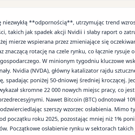
ię niezwykłą **odpornością**, utrzymując trend wz
i, takich jak spadek akcji Nvidii i słaby raport o zat
 dużej mierze wspierana przez zmieniające się oczekiw
z znaczącą rotację na czele rynku, co łącznie rysuje 
 gospodarczego. W minionym tygodniu kluczowe wsk
ały. Nvidia (NVDA), główny katalizator rajdu sztucznej
, spadając poniżej 50-dniowej średniej kroczącej. J
ykazał skromne 22 000 nowych miejsc pracy, co jest 
przedrecesyjnymi. Nawet Bitcoin (BTC) odnotował 1
odzwierciedlając szerszy wzorzec osłabienia. Mimo t
od początku roku 2025, pozostając mniej niż 1% poni
w. Początkowe osłabienie rynku w sektorach takich