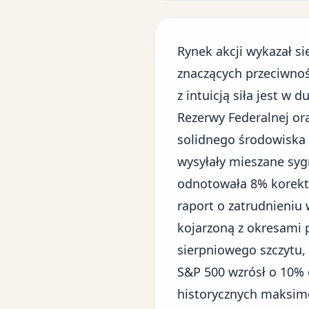
Rynek akcji wykazał s
znaczących przeciwnośc
z intuicją siła jest w
Rezerwy Federalnej
ora
solidnego środowiska
wysyłały mieszane sygn
odnotowała 8% korektę
raport o zatrudnieniu
w
kojarzoną z okresami 
sierpniowego szczytu, 
S&P 500 wzrósł o 10% 
historycznych maksimó