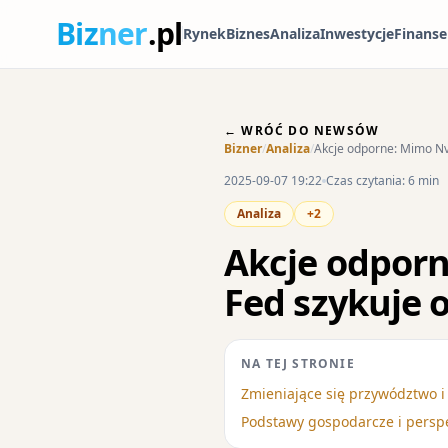
Biz
ner
.pl
Rynek
Biznes
Analiza
Inwestycje
Finanse
← WRÓĆ DO NEWSÓW
Bizner
/
Analiza
/
Akcje odporne: Mimo Nvi
2025-09-07 19:22
Czas czytania: 6 min
Analiza
+2
Akcje odporn
Fed szykuje o
NA TEJ STRONIE
Zmieniające się przywództwo i
Podstawy gospodarcze i persp