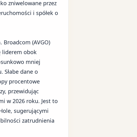
bko zniwelowane przez
eruchomości i spółek o
a.
Broadcom (AVGO)
ę liderem obok
tosunkowo mniej
u. Słabe dane o
topy procentowe
zy, przewidując
i w 2026 roku. Jest to
Hole, sugerującymi
bilności zatrudnienia