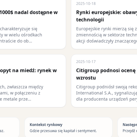
2025-10-18
 1000$ nadal dostępne w
Rynki europejskie: obaw
technologii
harakteryzuje się
Europejskie rynki mierzą się 
ty w wielu ośrodkach
zmiennością w sektorze techn
ntraście do ob…
akcji doświadczyły znacząceg
2025-10-17
popyt na miedź: rynek w
Citigroup podnosi ocenę 
wzrostu
ych, zwłaszcza między
Citigroup podniósł swoją rek
ami, w połączeniu z
International S.A., sygnalizu
e metale prze…
dla producenta urządzeń pe
Kontekst rynkowy
Następ
az.
Gdzie przesuwa się kapitał i sentyment.
Przejdź 