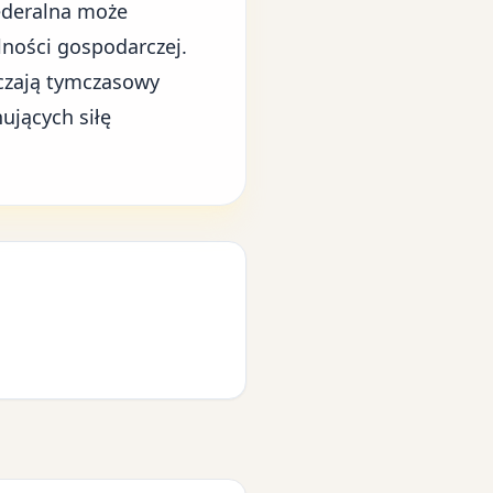
Federalna może
lności gospodarczej.
aczają tymczasowy
nujących siłę