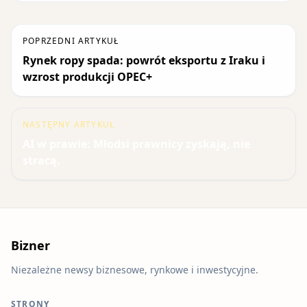
POPRZEDNI ARTYKUŁ
Rynek ropy spada: powrót eksportu z Iraku i
wzrost produkcji OPEC+
NASTĘPNY ARTYKUŁ
AI w prawie: Młodsi prawnicy zyskają, nie
stracą.
Bizner
Niezależne newsy biznesowe, rynkowe i inwestycyjne.
STRONY