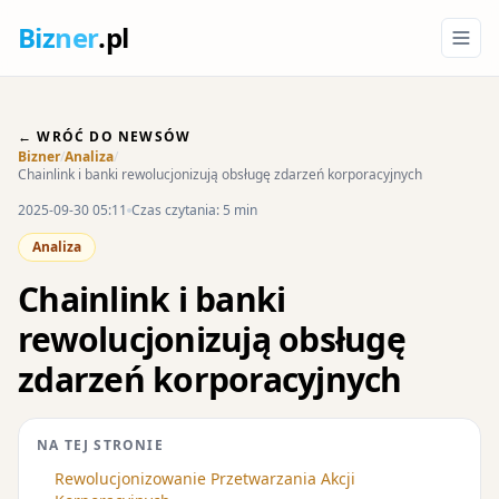
Biz
ner
.pl
← WRÓĆ DO NEWSÓW
Bizner
/
Analiza
/
Chainlink i banki rewolucjonizują obsługę zdarzeń korporacyjnych
2025-09-30 05:11
Czas czytania: 5 min
Analiza
Chainlink i banki
rewolucjonizują obsługę
zdarzeń korporacyjnych
NA TEJ STRONIE
Rewolucjonizowanie Przetwarzania Akcji