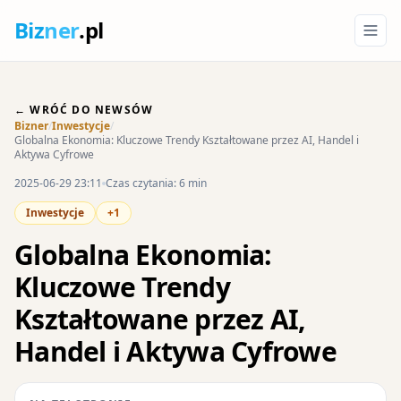
Biz
ner
.pl
← WRÓĆ DO NEWSÓW
Bizner
/
Inwestycje
/
Globalna Ekonomia: Kluczowe Trendy Kształtowane przez AI, Handel i
Aktywa Cyfrowe
2025-06-29 23:11
Czas czytania: 6 min
Inwestycje
+1
Globalna Ekonomia:
Kluczowe Trendy
Kształtowane przez AI,
Handel i Aktywa Cyfrowe