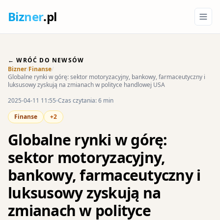
Biz
ner
.pl
← WRÓĆ DO NEWSÓW
Bizner
/
Finanse
/
Globalne rynki w górę: sektor motoryzacyjny, bankowy, farmaceutyczny i
luksusowy zyskują na zmianach w polityce handlowej USA
2025-04-11 11:55
Czas czytania: 6 min
Finanse
+2
Globalne rynki w górę:
sektor motoryzacyjny,
bankowy, farmaceutyczny i
luksusowy zyskują na
zmianach w polityce