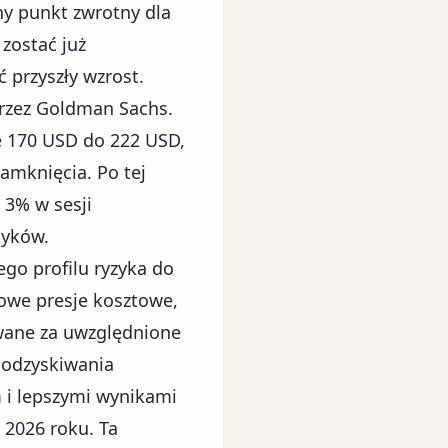
ny punkt zwrotny dla
 zostać już
 przyszły wzrost.
rzez Goldman Sachs.
e 170 USD do 222 USD,
amknięcia. Po tej
 3% w sesji
tyków.
go profilu ryzyka do
zowe presje kosztowe,
awane za uwzględnione
 odzyskiwania
 i lepszymi wynikami
2026 roku. Ta