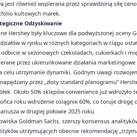
 jest również wspierana przez sprawdzoną siłę cenow
folio kultowych marek.
rategiczne Odzyskiwanie
jne Hershey były kluczowe dla podwyższonej oceny 
udziałów w rynku w różnych kategoriach w ciągu osta
 odbicie w sezonowych czekoladach, cukierkach i mi
ierane przez ukierunkowane działania marketingowe i
a celu utrzymanie dynamiki. Godnym uwagi rozwojem
 napędzany przez „złoty standard planogramu” Hersh
 półek. Około 50% sklepów convenience już wdrożyło t
końca roku wdrożenie osiągnie 60%, co toruje drogę d
riusza w drugiej połowie 2025 roku.
wiska Goldman Sachs, szerszy konsensus analityków
alityków utrzymujących obecnie rekomendację „trzymaj