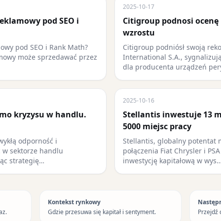
2025-10-17
reklamowy pod SEO i
Citigroup podnosi ocenę 
wzrostu
mowy pod SEO i Rank Math?
Citigroup podniósł swoją rek
amowy może sprzedawać przez
International S.A., sygnalizu
dla producenta urządzeń pe
2025-10-16
mimo kryzysu w handlu.
Stellantis inwestuje 13 
5000 miejsc pracy
wykłą odporność i
Stellantis, globalny potentat
 w sektorze handlu
połączenia Fiat Chrysler i PS
jąc strategię…
inwestycję kapitałową w wys
Kontekst rynkowy
Następ
az.
Gdzie przesuwa się kapitał i sentyment.
Przejdź 