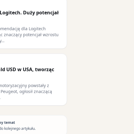
Logitech. Duży potencjał
omendację dla Logitech
jąc znaczący potencjał wzrostu
ry…
mld USD w USA, tworząc
 motoryzacyjny powstały z
A Peugeot, ogłosił znaczącą
…
ny temat
do kolejnego artykułu.