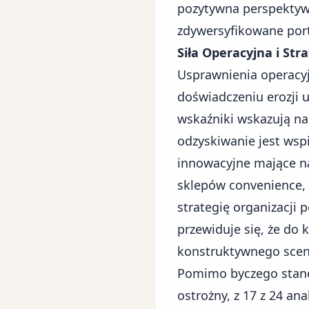
pozytywna perspektywa
zdywersyfikowane port
Siła Operacyjna i St
Usprawnienia operacy
doświadczeniu erozji 
wskaźniki wskazują na
odzyskiwanie jest wsp
innowacyjne mające n
sklepów convenience,
strategię organizacji
przewiduje się, że do 
konstruktywnego scena
Pomimo byczego stano
ostrożny, z 17 z 24 an