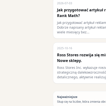
2026-07-03
Jak przygotować artykuł 
Rank Math?
Jak przygotować artykuł rekla
Dobrze napisany artykuł rekl
wiele miesięcy bez...
2025-10-16
Ross Stores rozwija się 
Nowe sklepy.
Ross Stores Inc. wykazuje niez
strategiczną dalekowzroczność
detalicznego, aktywnie realizu
Najważniejsze
Skup się na liczbie, która zmienia obr