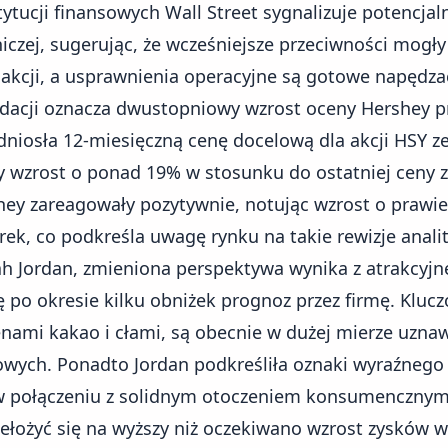
stytucji finansowych
Wall Street
sygnalizuje potencjal
iczej, sugerując, że wcześniejsze przeciwności mogły
e
akcji
, a usprawnienia operacyjne są gotowe napędzać
dacji oznacza dwustopniowy wzrost oceny Hershey p
dniosła 12-miesięczną cenę docelową dla akcji HSY z
y wzrost o ponad 19% w stosunku do ostatniej ceny z
hey zareagowały pozytywnie, notując wzrost o prawie
ek, co podkreśla uwagę rynku na takie rewizje anali
ah Jordan, zmieniona perspektywa wynika z atrakcyjne
ię po okresie kilku obniżek prognoz przez firmę. Kluc
enami kakao i cłami, są obecnie w dużej mierze uzn
wych. Ponadto Jordan podkreśliła oznaki wyraźnego
 w połączeniu z solidnym otoczeniem konsumencznym
łożyć się na wyższy niż oczekiwano
wzrost zysków
w 