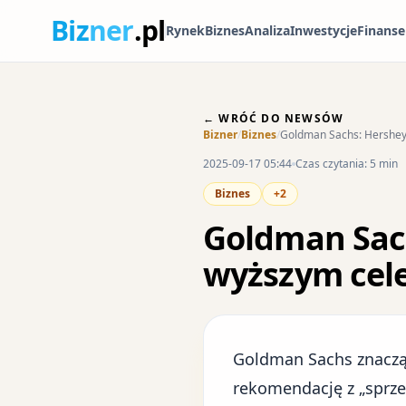
Biz
ner
.pl
Rynek
Biznes
Analiza
Inwestycje
Finanse
← WRÓĆ DO NEWSÓW
Bizner
/
Biznes
/
Goldman Sachs: Hershey 
2025-09-17 05:44
Czas czytania: 5 min
Biznes
+2
Goldman Sach
wyższym cel
Goldman Sachs znaczą
rekomendację z „sprze