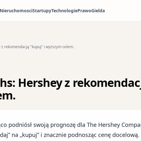
Nieruchomosci
Startupy
Technologie
Prawo
Gielda
z rekomendacją "kupuj" i wyższym celem.
s: Hershey z rekomendacj
em.
co podniósł swoją prognozę dla The Hershey Compan
daj” na „kupuj” i znacznie podnosząc cenę docelową