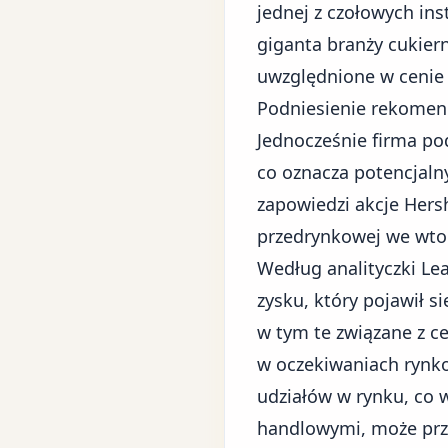
jednej z czołowych in
giganta branży cukiern
uwzględnione w ceni
Podniesienie rekomen
Jednocześnie firma po
co oznacza potencjaln
zapowiedzi akcje Hers
przedrynkowej we wtor
Według analityczki Le
zysku, który pojawił s
w tym te związane z c
w oczekiwaniach rynko
udziałów w rynku, co
handlowymi, może prze