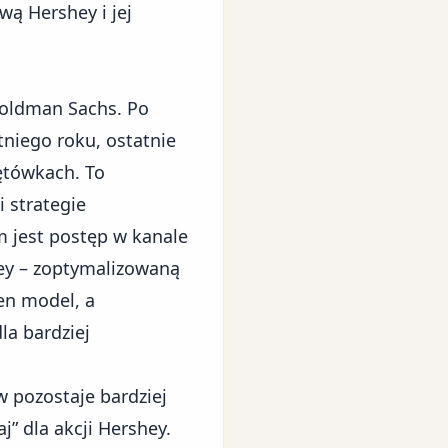
ą Hershey i jej
Goldman Sachs. Po
tniego roku, ostatnie
ętówkach. To
 strategie
 jest postęp w kanale
ey – zoptymalizowaną
en model, a
la bardziej
 pozostaje bardziej
” dla akcji Hershey.