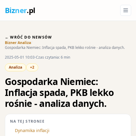
Biz
ner
.pl
← WRÓĆ DO NEWSÓW
Bizner
/
Analiza
/
Gospodarka Niemiec: Inflacja spada, PKB lekko rośnie - analiza danych.
2025-05-01 10:03
Czas czytania: 6 min
Analiza
+2
Gospodarka Niemiec:
Inflacja spada, PKB lekko
rośnie - analiza danych.
NA TEJ STRONIE
Dynamika inflacji