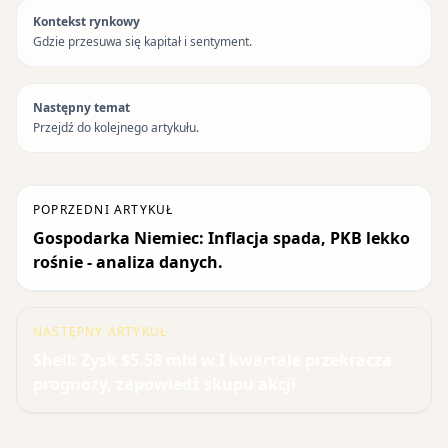
Kontekst rynkowy
Gdzie przesuwa się kapitał i sentyment.
Następny temat
Przejdź do kolejnego artykułu.
POPRZEDNI ARTYKUŁ
Gospodarka Niemiec: Inflacja spada, PKB lekko
rośnie - analiza danych.
NASTĘPNY ARTYKUŁ
Shell: Zysk $5.58 mld w I kwartale przekracza
prognozy, zapowiedź skupu akcji