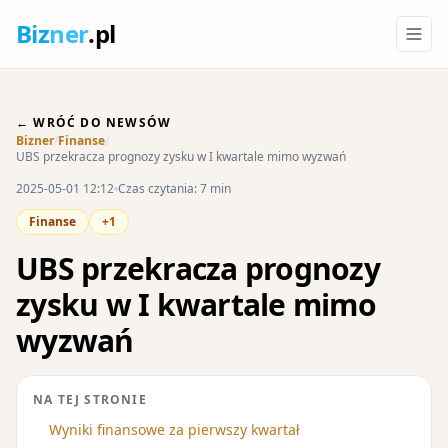
Biz
ner
.pl
← WRÓĆ DO NEWSÓW
Bizner
/
Finanse
/
UBS przekracza prognozy zysku w I kwartale mimo wyzwań
2025-05-01 12:12
Czas czytania: 7 min
Finanse
+1
UBS przekracza prognozy
zysku w I kwartale mimo
wyzwań
NA TEJ STRONIE
Wyniki finansowe za pierwszy kwartał