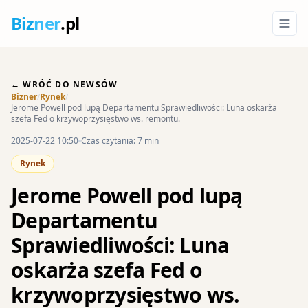
Biz
ner
.pl
← WRÓĆ DO NEWSÓW
Bizner
/
Rynek
/
Jerome Powell pod lupą Departamentu Sprawiedliwości: Luna oskarża
szefa Fed o krzywoprzysięstwo ws. remontu.
2025-07-22 10:50
Czas czytania: 7 min
Rynek
Jerome Powell pod lupą
Departamentu
Sprawiedliwości: Luna
oskarża szefa Fed o
krzywoprzysięstwo ws.