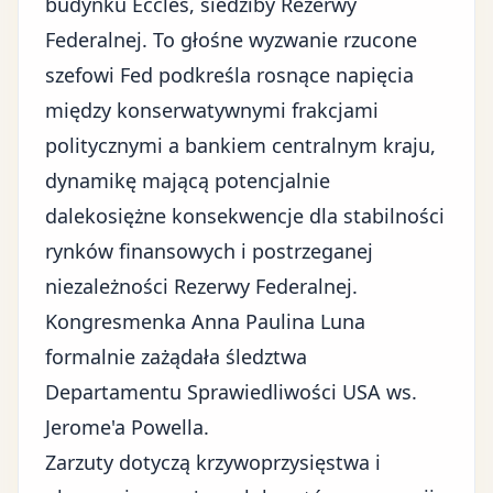
budynku Eccles, siedziby Rezerwy
Federalnej. To głośne wyzwanie rzucone
szefowi Fed podkreśla rosnące napięcia
między konserwatywnymi frakcjami
politycznymi a
bankiem centralnym
kraju,
dynamikę mającą potencjalnie
dalekosiężne konsekwencje dla
stabilności
rynków finansowych
i postrzeganej
niezależności Rezerwy Federalnej.
Kongresmenka Anna Paulina Luna
formalnie zażądała śledztwa
Departamentu Sprawiedliwości USA ws.
Jerome'a Powella.
Zarzuty dotyczą krzywoprzysięstwa i