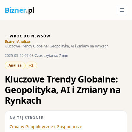
Biz
ner
.pl
← WRÓĆ DO NEWSÓW
Bizner
/
Analiza
/
Kluczowe Trendy Globalne: Geopolityka, AI i Zmiany na Rynkach
2025-05-29 07:08
Czas czytania: 7 min
Analiza
+2
Kluczowe Trendy Globalne:
Geopolityka, AI i Zmiany na
Rynkach
NA TEJ STRONIE
Zmiany Geopolityczne i Gospodarcze